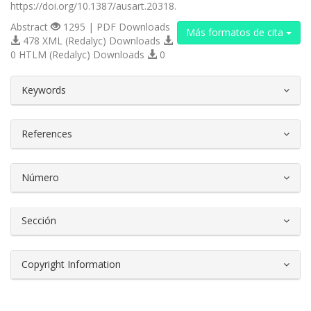
https://doi.org/10.1387/ausart.20318.
Abstract
1295 | PDF Downloads
Más formatos de cita
478 XML (Redalyc) Downloads
0 HTLM (Redalyc) Downloads
0
##plugins.themes.bootstrap3.article.d
Keywords
References
Número
Sección
Copyright Information