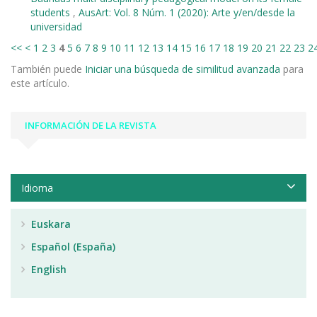
students
,
AusArt: Vol. 8 Núm. 1 (2020): Arte y/en/desde la
universidad
<<
<
1
2
3
4
5
6
7
8
9
10
11
12
13
14
15
16
17
18
19
20
21
22
23
2
También puede
Iniciar una búsqueda de similitud avanzada
para
este artículo.
INFORMACIÓN DE LA REVISTA
Idioma
Euskara
Español (España)
English