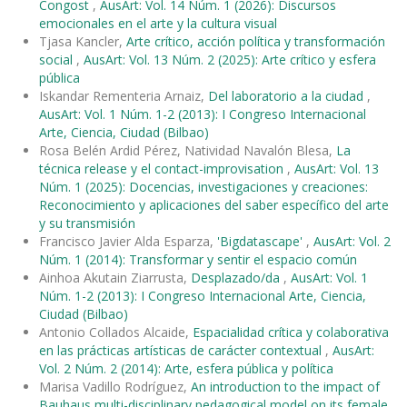
Congost
,
AusArt: Vol. 14 Núm. 1 (2026): Discursos
emocionales en el arte y la cultura visual
Tjasa Kancler,
Arte crítico, acción política y transformación
social
,
AusArt: Vol. 13 Núm. 2 (2025): Arte crítico y esfera
pública
Iskandar Rementeria Arnaiz,
Del laboratorio a la ciudad
,
AusArt: Vol. 1 Núm. 1-2 (2013): I Congreso Internacional
Arte, Ciencia, Ciudad (Bilbao)
Rosa Belén Ardid Pérez, Natividad Navalón Blesa,
La
técnica release y el contact-improvisation
,
AusArt: Vol. 13
Núm. 1 (2025): Docencias, investigaciones y creaciones:
Reconocimiento y aplicaciones del saber específico del arte
y su transmisión
Francisco Javier Alda Esparza,
'Bigdatascape'
,
AusArt: Vol. 2
Núm. 1 (2014): Transformar y sentir el espacio común
Ainhoa Akutain Ziarrusta,
Desplazado/da
,
AusArt: Vol. 1
Núm. 1-2 (2013): I Congreso Internacional Arte, Ciencia,
Ciudad (Bilbao)
Antonio Collados Alcaide,
Espacialidad crítica y colaborativa
en las prácticas artísticas de carácter contextual
,
AusArt:
Vol. 2 Núm. 2 (2014): Arte, esfera pública y política
Marisa Vadillo Rodríguez,
An introduction to the impact of
Bauhaus multi-disciplinary pedagogical model on its female