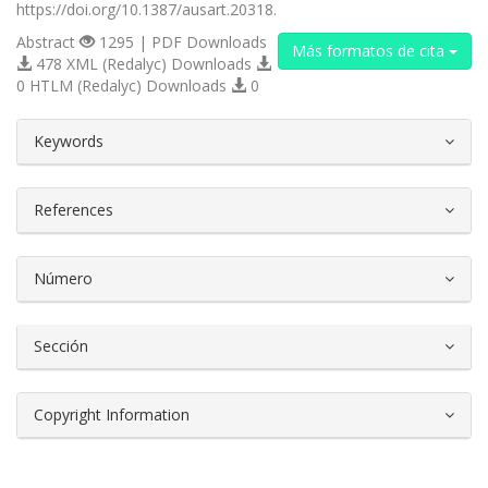
https://doi.org/10.1387/ausart.20318.
Abstract
1295 | PDF Downloads
Más formatos de cita
478 XML (Redalyc) Downloads
0 HTLM (Redalyc) Downloads
0
##plugins.themes.bootstrap3.article.d
Keywords
References
Número
Sección
Copyright Information