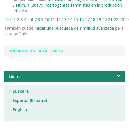
5 Núm. 1 (2017): Interrogantes feministas en la producción
artística
<<
<
1
2
3
4
5
6
7
8
9
10
11
12
13
14
15
16
17
18
19
20
21
22
23
2
También puede
Iniciar una búsqueda de similitud avanzada
para
este artículo.
INFORMACIÓN DE LA REVISTA
Idioma
Euskara
Español (España)
English