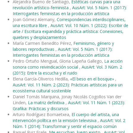
Alejandra Bueno de Santiago,
Estéticas curvas para una
revolución artístico-feminista
,
AusArt: Vol. 5 Núm. 1 (2017):
Interrogantes feministas en la producción artística
Joan Gómez Alemany,
Correspondencias interdisciplinares,
una escritura libre
,
AusArt: Vol. 10 Núm. 1 (2022): Escribir de
arte / Escritura expandida y práctica artística: Conexiones,
quiebres y desplazamientos
María Carmen Benedito Pérez,
Feminismo, género y
labores reproductivas
,
AusArt: Vol. 5 Núm. 1 (2017):
Interrogantes feministas en la producción artística
Pedro Ortuño Mengual, Gloria Lapeña Gallego,
La acción
sonora como reivindicación social
,
AusArt: Vol. 3 Núm. 2
(2015): Entre la escucha y el ruido
Elena García-Oliveros Hedilla,
«El beso en el bosque»
,
AusArt: Vol. 11 Núm. 2 (2023): Prácticas artísticas para un
ecosistema cultural sostenible
Daniel Tomás Marquina, Jonay Nicolás Cogollos Van der
Linden,
La matriz definitiva
,
AusArt: Vol. 11 Núm. 1 (2023):
Grafika: Prácticas y discursos
Arturo Rodríguez Bornaetxea,
El cuerpo del artista, una
intervención política en la emisión televisiva
,
AusArt: Vol. 2
Núm. 1 (2014): Transformar y sentir el espacio común
Raquel Ruiz Fraile,
Me escuchan, luego existo
,
AusArt: Vol.