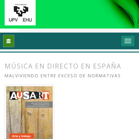
Inicio
Archivos
Vol. 7 Núm. 2 (2019): Arte y trabajo
Artícu
MÚSICA EN DIRECTO EN ESPAÑA
MALVIVIENDO ENTRE EXCESO DE NORMATIVAS
##plugins.themes.bootstrap3.article.
##plugins.themes.bootstrap3.article.