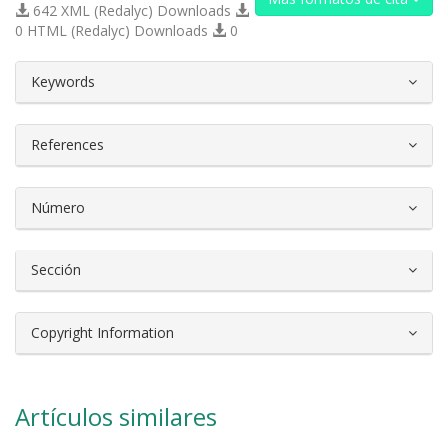
642 XML (Redalyc) Downloads
0 HTML (Redalyc) Downloads
0
##plugins.themes.bootstrap3.article.d
Keywords
References
Número
Sección
Copyright Information
Artículos similares