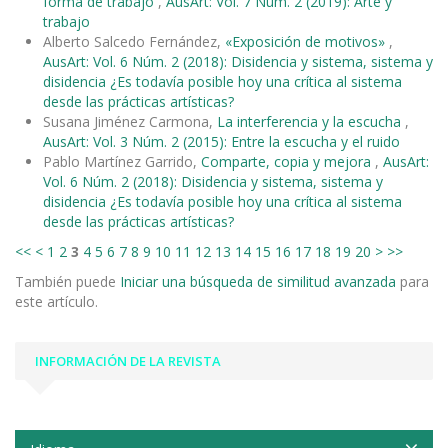
forma de trabajo
,
AusArt: Vol. 7 Núm. 2 (2019): Arte y
trabajo
Alberto Salcedo Fernández,
«Exposición de motivos»
,
AusArt: Vol. 6 Núm. 2 (2018): Disidencia y sistema, sistema y
disidencia ¿Es todavía posible hoy una crítica al sistema
desde las prácticas artísticas?
Susana Jiménez Carmona,
La interferencia y la escucha
,
AusArt: Vol. 3 Núm. 2 (2015): Entre la escucha y el ruido
Pablo Martínez Garrido,
Comparte, copia y mejora
,
AusArt:
Vol. 6 Núm. 2 (2018): Disidencia y sistema, sistema y
disidencia ¿Es todavía posible hoy una crítica al sistema
desde las prácticas artísticas?
<<
<
1
2
3
4
5
6
7
8
9
10
11
12
13
14
15
16
17
18
19
20
>
>>
También puede
Iniciar una búsqueda de similitud avanzada
para
este artículo.
INFORMACIÓN DE LA REVISTA