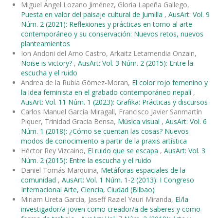
Miguel Ángel Lozano Jiménez, Gloria Lapeña Gallego,
Puesta en valor del paisaje cultural de Jumilla
,
AusArt: Vol. 9
Núm. 2 (2021): Reflexiones y prácticas en torno al arte
contemporáneo y su conservación: Nuevos retos, nuevos
planteamientos
Ion Andoni del Amo Castro, Arkaitz Letamendia Onzain,
Noise is victory?
,
AusArt: Vol. 3 Núm. 2 (2015): Entre la
escucha y el ruido
Andrea de la Rubia Gómez-Moran,
El color rojo femenino y
la idea feminista en el grabado contemporáneo nepalí
,
AusArt: Vol. 11 Núm. 1 (2023): Grafika: Prácticas y discursos
Carlos Manuel García Miragall, Francisco Javier Sanmartín
Piquer, Trinidad Gracia Bensa,
Música visual
,
AusArt: Vol. 6
Núm. 1 (2018): ¿Cómo se cuentan las cosas? Nuevos
modos de conocimiento a partir de la praxis artística
Héctor Rey Vizcaino,
El ruido que se escapa
,
AusArt: Vol. 3
Núm. 2 (2015): Entre la escucha y el ruido
Daniel Tomás Marquina,
Metáforas espaciales de la
comunidad
,
AusArt: Vol. 1 Núm. 1-2 (2013): I Congreso
Internacional Arte, Ciencia, Ciudad (Bilbao)
Miriam Ureta García, Jaseff Raziel Yauri Miranda,
El/la
investigador/a joven como creador/a de saberes y como