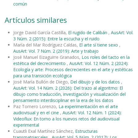
común
Artículos similares
Jorge David García Castilla,
El rugido de Calibán
,
AusArt: Vol.
3 Núm. 2 (2015): Entre la escucha y el ruido
María del Mar Rodríguez Caldas,
El arte sí tiene sexo
,
AusArt: Vol. 7 Núm. 2 (2019): Arte y trabajo
José Manuel Eizaguirre Granados,
Los roles del tacto en la
estética del decrecimiento
,
AusArt: Vol. 12 Núm. 2 (2024):
Ecología y arte: Procesos decrecientes en el arte y estéticas
para una transición ecológica
José María Bullón de Diego,
Del dibujo y de los datos
,
AusArt: Vol. 14 Núm. 2 (2026): Del trazo al algoritmo: El
dibujo como traducción, investigación y visualización del
pensamiento interdisciplinar en la era de los datos
Paz Tornero Lorenzo,
La experimentación en el arte
audiovisual y en el cine
,
AusArt: Vol. 12 Núm. 1 (2024):
Videoflux: En torno a los nuevos retos del audiovisual
experimental
Cuautli Exal Martínez Sánchez,
Estructuras
transmatriarcales
,
AusArt: Vol. 5 Núm. 2 (2017): Los