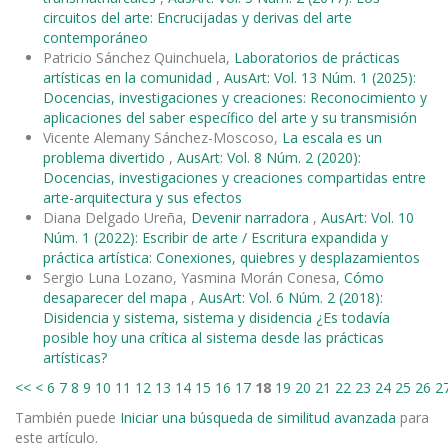
circuitos del arte: Encrucijadas y derivas del arte
contemporáneo
Patricio Sánchez Quinchuela,
Laboratorios de prácticas
artísticas en la comunidad
,
AusArt: Vol. 13 Núm. 1 (2025):
Docencias, investigaciones y creaciones: Reconocimiento y
aplicaciones del saber específico del arte y su transmisión
Vicente Alemany Sánchez-Moscoso,
La escala es un
problema divertido
,
AusArt: Vol. 8 Núm. 2 (2020):
Docencias, investigaciones y creaciones compartidas entre
arte-arquitectura y sus efectos
Diana Delgado Ureña,
Devenir narradora
,
AusArt: Vol. 10
Núm. 1 (2022): Escribir de arte / Escritura expandida y
práctica artística: Conexiones, quiebres y desplazamientos
Sergio Luna Lozano, Yasmina Morán Conesa,
Cómo
desaparecer del mapa
,
AusArt: Vol. 6 Núm. 2 (2018):
Disidencia y sistema, sistema y disidencia ¿Es todavía
posible hoy una crítica al sistema desde las prácticas
artísticas?
<<
<
6
7
8
9
10
11
12
13
14
15
16
17
18
19
20
21
22
23
24
25
26
2
También puede
Iniciar una búsqueda de similitud avanzada
para
este artículo.