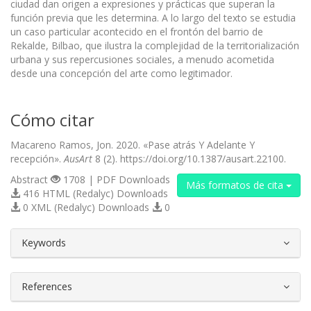
ciudad dan origen a expresiones y prácticas que superan la
función previa que les determina. A lo largo del texto se estudia
un caso particular acontecido en el frontón del barrio de
Rekalde, Bilbao, que ilustra la complejidad de la territorialización
urbana y sus repercusiones sociales, a menudo acometida
desde una concepción del arte como legitimador.
Cómo citar
Macareno Ramos, Jon. 2020. «Pase atrás Y Adelante Y
recepción».
AusArt
8 (2). https://doi.org/10.1387/ausart.22100.
Abstract
1708 | PDF Downloads
Más formatos de cita
416 HTML (Redalyc) Downloads
0 XML (Redalyc) Downloads
0
##plugins.themes.bootstrap3.article.d
Keywords
References