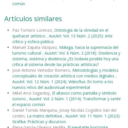
común
Artículos similares
Paz Tornero Lorenzo,
Ontología de la otredad en el
quehacer artístico
,
AusArt: Vol. 13 Núm. 2 (2025): Arte
crítico y esfera pública
Manuel Zapata Vázquez,
Málaga, hacia la supremacía del
turismo cultural
,
AusArt: Vol. 6 Núm. 2 (2018): Disidencia y
sistema, sistema y disidencia ¿Es todavía posible hoy una
crítica al sistema desde las prácticas artísticas?
José-Antonio Vertedor-Romero,
Metodologías y modelos
conceptuales de creación artística con medios digitales
,
AusArt: Vol. 12 Núm. 1 (2024): Videoflux: En torno a los
nuevos retos del audiovisual experimental
Mikel Arce Sagarduy,
El altavoz como pantalla y símbolo
sonoro
,
AusArt: Vol. 2 Núm. 1 (2014): Transformar y sentir
el espacio común
Daniel Tomás Marquina, Jonay Nicolás Cogollos Van der
Linden,
La matriz definitiva
,
AusArt: Vol. 11 Núm. 1 (2023):
Grafika: Prácticas y discursos
Elena García-Oliveros Hedilla,
El inevitable horizonte