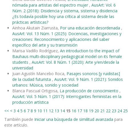
nómada para artistas del espectro mujer
,
AusArt: Vol. 6
Núm. 2 (2018): Disidencia y sistema, sistema y disidencia
¿Es todavía posible hoy una crítica al sistema desde las
prácticas artísticas?
Ainhoa Akutain Ziarrusta,
Por una educación desordenada
,
AusArt: Vol. 13 Núm. 1 (2025): Docencias, investigaciones y
creaciones: Reconocimiento y aplicaciones del saber
específico del arte y su transmisión
Marisa Vadillo Rodríguez,
An introduction to the impact of
Bauhaus multi-disciplinary pedagogical model on its female
students
,
AusArt: Vol. 8 Núm. 1 (2020): Arte y/en/desde la
universidad
Juan Agustín Mancebo Roca,
Pasajes sonoros [y ruidistas]
de la ciudad futurista
,
AusArt: Vol. 9 Núm. 1 (2021): Sonidos
urbanos: Música, sonido y sociedad
Blanca Pascual Ortigosa,
La producción de conocimiento
,
AusArt: Vol. 5 Núm. 1 (2017): Interrogantes feministas en la
producción artística
<<
<
3
4
5
6
7
8
9
10
11
12
13
14
15
16
17
18
19
20
21
22
23
24
25
También puede
Iniciar una búsqueda de similitud avanzada
para
este artículo.