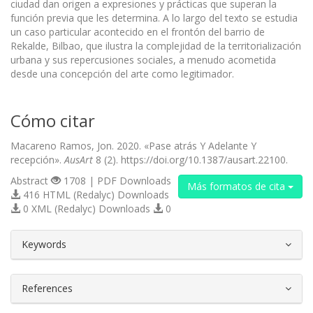
ciudad dan origen a expresiones y prácticas que superan la
función previa que les determina. A lo largo del texto se estudia
un caso particular acontecido en el frontón del barrio de
Rekalde, Bilbao, que ilustra la complejidad de la territorialización
urbana y sus repercusiones sociales, a menudo acometida
desde una concepción del arte como legitimador.
Cómo citar
Macareno Ramos, Jon. 2020. «Pase atrás Y Adelante Y
recepción».
AusArt
8 (2). https://doi.org/10.1387/ausart.22100.
Abstract
1708 | PDF Downloads
Más formatos de cita
416 HTML (Redalyc) Downloads
0 XML (Redalyc) Downloads
0
##plugins.themes.bootstrap3.article.d
Keywords
References