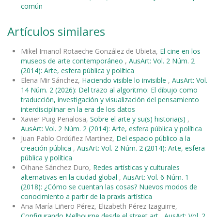
común
Artículos similares
Mikel Imanol Rotaeche González de Ubieta,
El cine en los
museos de arte contemporáneo
,
AusArt: Vol. 2 Núm. 2
(2014): Arte, esfera pública y política
Elena Mir Sánchez,
Haciendo visible lo invisible
,
AusArt: Vol.
14 Núm. 2 (2026): Del trazo al algoritmo: El dibujo como
traducción, investigación y visualización del pensamiento
interdisciplinar en la era de los datos
Xavier Puig Peñalosa,
Sobre el arte y su(s) historia(s)
,
AusArt: Vol. 2 Núm. 2 (2014): Arte, esfera pública y política
Juan Pablo Ordúñez Martínez,
Del espacio público a la
creación pública
,
AusArt: Vol. 2 Núm. 2 (2014): Arte, esfera
pública y política
Oihane Sánchez Duro,
Redes artísticas y culturales
alternativas en la ciudad global
,
AusArt: Vol. 6 Núm. 1
(2018): ¿Cómo se cuentan las cosas? Nuevos modos de
conocimiento a partir de la praxis artística
Ana María Liñero Pérez, Elizabeth Pérez Izaguirre,
Configurando Melbourne desde el street art
,
AusArt: Vol. 2