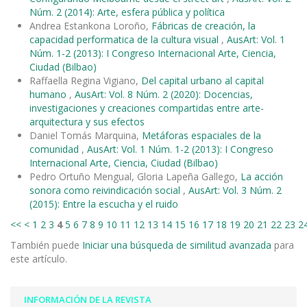
Núm. 2 (2014): Arte, esfera pública y política
Andrea Estankona Loroño,
Fábricas de creación, la
capacidad performatica de la cultura visual
,
AusArt: Vol. 1
Núm. 1-2 (2013): I Congreso Internacional Arte, Ciencia,
Ciudad (Bilbao)
Raffaella Regina Vigiano,
Del capital urbano al capital
humano
,
AusArt: Vol. 8 Núm. 2 (2020): Docencias,
investigaciones y creaciones compartidas entre arte-
arquitectura y sus efectos
Daniel Tomás Marquina,
Metáforas espaciales de la
comunidad
,
AusArt: Vol. 1 Núm. 1-2 (2013): I Congreso
Internacional Arte, Ciencia, Ciudad (Bilbao)
Pedro Ortuño Mengual, Gloria Lapeña Gallego,
La acción
sonora como reivindicación social
,
AusArt: Vol. 3 Núm. 2
(2015): Entre la escucha y el ruido
<<
<
1
2
3
4
5
6
7
8
9
10
11
12
13
14
15
16
17
18
19
20
21
22
23
2
También puede
Iniciar una búsqueda de similitud avanzada
para
este artículo.
INFORMACIÓN DE LA REVISTA