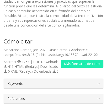
ciudad dan origen a expresiones y prácticas que superan la
función previa que les determina. A lo largo del texto se estudia
un caso particular acontecido en el frontón del barrio de
Rekalde, Bilbao, que ilustra la complejidad de la territorialización
urbana y sus repercusiones sociales, a menudo acometida
desde una concepción del arte como legitimador.
Cómo citar
Macareno Ramos, Jon. 2020. «Pase atrás Y Adelante Y
recepción».
AusArt
8 (2). https://doi.org/10.1387/ausart.22100.
Abstract
1754 | PDF Downloads
Más formatos de cita
416 HTML (Redalyc) Downloads
0 XML (Redalyc) Downloads
0
##plugins.themes.bootstrap3.article.d
Keywords
References