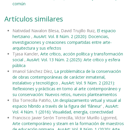
común
Artículos similares
Natividad Navalon Blesa, David Trujillo Ruiz,
El espacio
hertziano
,
AusArt: Vol. 8 Núm. 2 (2020): Docencias,
investigaciones y creaciones compartidas entre arte-
arquitectura y sus efectos
Tjasa Kancler,
Arte crítico, acción política y transformación
social
,
AusArt: Vol. 13 Núm. 2 (2025): Arte crítico y esfera
pública
Imanol Sánchez Díez,
La problemática de la conservación
de obras contemporáneas de carácter inmaterial,
instalativo y tecnológico
,
AusArt: Vol. 9 Núm. 2 (2021):
Reflexiones y prácticas en torno al arte contemporáneo y
su conservación: Nuevos retos, nuevos planteamientos
Elia Torrecilla Patiño,
Un desplazamiento virtual y visual al
espacio híbrido a través de la figura del 'flâneur'
,
AusArt:
Vol. 4 Núm. 1 (2016): Visualidad, energía, conectividad
Francisco Javier Serón Torrecilla, Víctor Murillo Ligorred,
Arte contemporáneo y steam en la formación de maestros
de educación primaria
,
AusArt: Vol. 8 Núm. 1 (2020): Arte