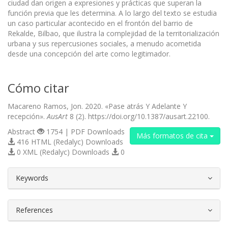
ciudad dan origen a expresiones y prácticas que superan la
función previa que les determina. A lo largo del texto se estudia
un caso particular acontecido en el frontón del barrio de
Rekalde, Bilbao, que ilustra la complejidad de la territorialización
urbana y sus repercusiones sociales, a menudo acometida
desde una concepción del arte como legitimador.
Cómo citar
Macareno Ramos, Jon. 2020. «Pase atrás Y Adelante Y
recepción».
AusArt
8 (2). https://doi.org/10.1387/ausart.22100.
Abstract
1754 | PDF Downloads
Más formatos de cita
416 HTML (Redalyc) Downloads
0 XML (Redalyc) Downloads
0
##plugins.themes.bootstrap3.article.d
Keywords
References