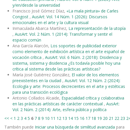
y/en/desde la universidad
Francisco José Gómez Díaz,
«La mala pintura» de Carles
Congost
,
AusArt: Vol. 14 Núm. 1 (2026): Discursos
emocionales en el arte y la cultura visual
Inmaculada Abarca Martínez,
La representación de la utopía
,
AusArt: Vol. 2 Núm. 1 (2014): Transformar y sentir el
espacio común
Ana García Alarcón,
Los soportes de publicidad exterior
como elemento de exhibición artística en el arte español de
vocación crítica
,
AusArt: Vol. 6 Núm. 2 (2018): Disidencia y
sistema, sistema y disidencia ¿Es todavía posible hoy una
crítica al sistema desde las prácticas artísticas?
María José Gutiérrez González,
El valor de los elementos
preexistentes en la ciudad
,
AusArt: Vol. 12 Núm. 2 (2024):
Ecología y arte: Procesos decrecientes en el arte y estéticas
para una transición ecológica
Antonio Collados Alcaide,
Espacialidad crítica y colaborativa
en las prácticas artísticas de carácter contextual
,
AusArt:
Vol. 2 Núm. 2 (2014): Arte, esfera pública y política
<<
<
1
2
3
4
5
6
7
8
9
10
11
12
13
14
15
16
17
18
19
20
21
22
23
2
También puede
Iniciar una búsqueda de similitud avanzada
para