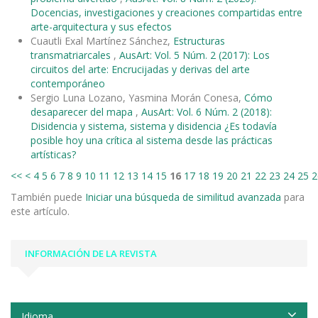
Docencias, investigaciones y creaciones compartidas entre
arte-arquitectura y sus efectos
Cuautli Exal Martínez Sánchez,
Estructuras
transmatriarcales
,
AusArt: Vol. 5 Núm. 2 (2017): Los
circuitos del arte: Encrucijadas y derivas del arte
contemporáneo
Sergio Luna Lozano, Yasmina Morán Conesa,
Cómo
desaparecer del mapa
,
AusArt: Vol. 6 Núm. 2 (2018):
Disidencia y sistema, sistema y disidencia ¿Es todavía
posible hoy una crítica al sistema desde las prácticas
artísticas?
<<
<
4
5
6
7
8
9
10
11
12
13
14
15
16
17
18
19
20
21
22
23
24
25
2
También puede
Iniciar una búsqueda de similitud avanzada
para
este artículo.
INFORMACIÓN DE LA REVISTA
Idioma