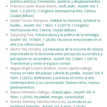
práctica artística: Conexiones, quiebres y desplazamientos
Francisco Javier Araujo Barón,
«Soft_wall»
,
AusArt: Vol. 1
Núm. 1-2 (2013): I Congreso Internacional Arte, Ciencia,
Ciudad (Bilbao)
Daniel Tomás Marquina,
«Habitar la memoria, construir la
huella»
,
AusArt: Vol. 1 Núm. 1-2 (2013): I Congreso
Internacional Arte, Ciencia, Ciudad (Bilbao)
Sunyoung Park,
Fotoescultura y la política de la nostalgia
,
AusArt: Vol. 14 Núm. 1 (2026): Discursos emocionales en el
arte y la cultura visual
Héctor Rey Vizcaíno,
La naturaleza de la escucha de música
improvisada en la dicotomía entre percepción acusmática y
percepción no acusmática
,
AusArt: Vol. 2 Núm. 1 (2014):
Transformar y sentir el espacio común
Miguel Ángel Lozano Jiménez, Gloria Lapeña Gallego,
Puesta en valor del paisaje cultural de Jumilla
,
AusArt: Vol. 9
Núm. 2 (2021): Reflexiones y prácticas en torno al arte
contemporáneo y su conservación: Nuevos retos, nuevos
planteamientos
Blanca Montalvo Gallego,
«DataScape»
,
AusArt: Vol. 4
Núm. 1 (2016): Visualidad, energía, conectividad
Vicente Alemany Sánchez-Moscoso,
La escala es un
problema divertido
,
AusArt: Vol. 8 Núm. 2 (2020):