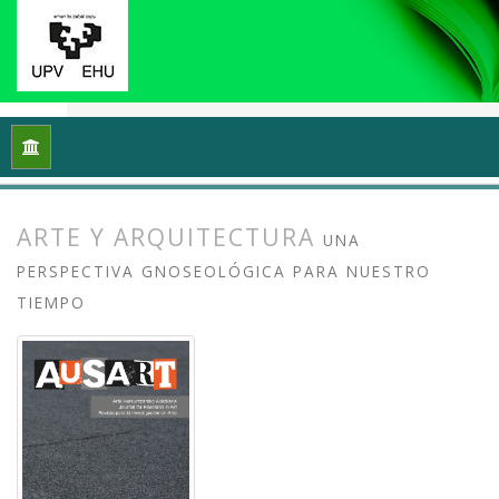
Inicio
Archivos
Vol. 8 Núm. 2 (2020): Docencias, investigaci
ARTE Y ARQUITECTURA
UNA
PERSPECTIVA GNOSEOLÓGICA PARA NUESTRO
TIEMPO
##plugins.themes.bootstrap3.article.
##plugins.themes.bootstrap3.article.