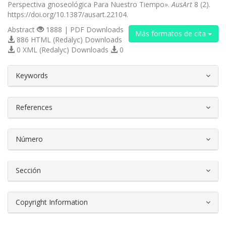
Perspectiva gnoseológica Para Nuestro Tiempo».
AusArt
8 (2).
https://doi.org/10.1387/ausart.22104.
Abstract
1888 | PDF Downloads
Más formatos de cita
886 HTML (Redalyc) Downloads
0 XML (Redalyc) Downloads
0
##plugins.themes.bootstrap3.article.d
Keywords
References
Número
Sección
Copyright Information