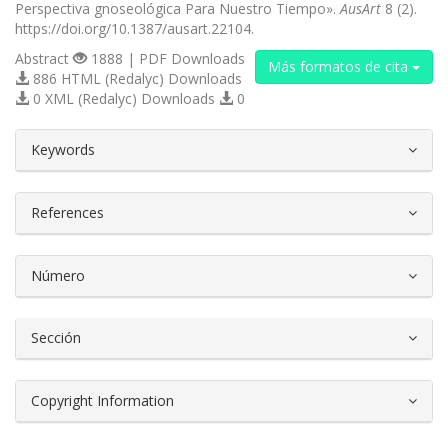
Perspectiva gnoseológica Para Nuestro Tiempo».
AusArt
8 (2).
https://doi.org/10.1387/ausart.22104.
Abstract
1888 | PDF Downloads
Más formatos de cita
886 HTML (Redalyc) Downloads
0 XML (Redalyc) Downloads
0
##plugins.themes.bootstrap3.article.d
Keywords
References
Número
Sección
Copyright Information