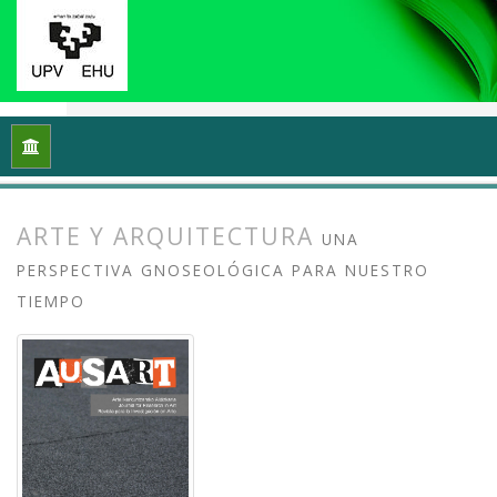
Inicio
Archivos
Vol. 8 Núm. 2 (2020): Docencias, investigaci
ARTE Y ARQUITECTURA
UNA
PERSPECTIVA GNOSEOLÓGICA PARA NUESTRO
TIEMPO
##plugins.themes.bootstrap3.article.
##plugins.themes.bootstrap3.article.