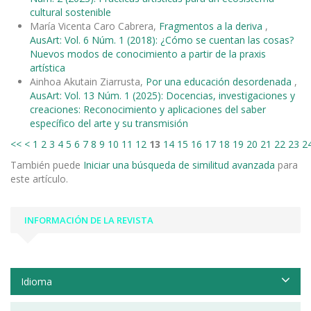
cultural sostenible
María Vicenta Caro Cabrera,
Fragmentos a la deriva
,
AusArt: Vol. 6 Núm. 1 (2018): ¿Cómo se cuentan las cosas?
Nuevos modos de conocimiento a partir de la praxis
artística
Ainhoa Akutain Ziarrusta,
Por una educación desordenada
,
AusArt: Vol. 13 Núm. 1 (2025): Docencias, investigaciones y
creaciones: Reconocimiento y aplicaciones del saber
específico del arte y su transmisión
<<
<
1
2
3
4
5
6
7
8
9
10
11
12
13
14
15
16
17
18
19
20
21
22
23
2
También puede
Iniciar una búsqueda de similitud avanzada
para
este artículo.
INFORMACIÓN DE LA REVISTA
Idioma