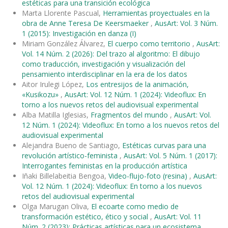
estéticas para una transición ecológica
Marta Llorente Pascual,
Herramientas proyectuales en la
obra de Anne Teresa De Keersmaeker
,
AusArt: Vol. 3 Núm.
1 (2015): Investigación en danza (I)
Miriam González Álvarez,
El cuerpo como territorio
,
AusArt:
Vol. 14 Núm. 2 (2026): Del trazo al algoritmo: El dibujo
como traducción, investigación y visualización del
pensamiento interdisciplinar en la era de los datos
Aitor Irulegi López,
Los entresijos de la animación,
«Kusikozu»
,
AusArt: Vol. 12 Núm. 1 (2024): Videoflux: En
torno a los nuevos retos del audiovisual experimental
Alba Matilla Iglesias,
Fragmentos del mundo
,
AusArt: Vol.
12 Núm. 1 (2024): Videoflux: En torno a los nuevos retos del
audiovisual experimental
Alejandra Bueno de Santiago,
Estéticas curvas para una
revolución artístico-feminista
,
AusArt: Vol. 5 Núm. 1 (2017):
Interrogantes feministas en la producción artística
Iñaki Billelabeitia Bengoa,
Video-flujo-foto (resina)
,
AusArt:
Vol. 12 Núm. 1 (2024): Videoflux: En torno a los nuevos
retos del audiovisual experimental
Olga Marugan Oliva,
El ecoarte como medio de
transformación estético, ético y social
,
AusArt: Vol. 11
Núm. 2 (2023): Prácticas artísticas para un ecosistema