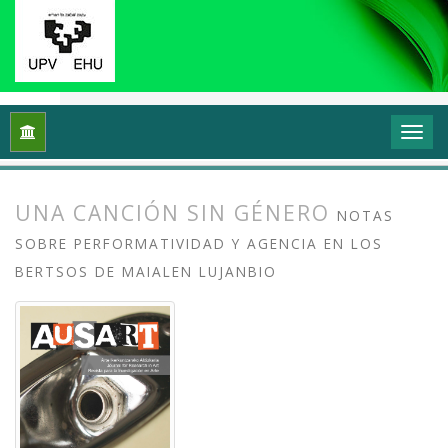
Inicio
Archivos
Vol. 9 Núm. 1 (2021): Sonidos urbanos: Músi
UNA CANCIÓN SIN GÉNERO
NOTAS
SOBRE PERFORMATIVIDAD Y AGENCIA EN LOS
BERTSOS DE MAIALEN LUJANBIO
##plugins.themes.bootstrap3.article.
##plugins.themes.bootstrap3.article.