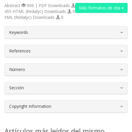
Abstract
900 | PDF Downloads
Más formatos de cita
455 HTML (Redalyc) Downloads
0
XML (Redalyc) Downloads
0
##plugins.themes.bootstrap3.article.d
Keywords
References
Número
Sección
Copyright Information
Artículos más leídos del mismo