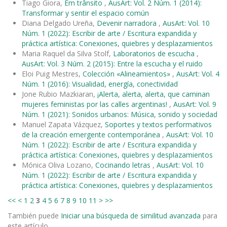
Tiago Giora,
Em trânsito
,
AusArt: Vol. 2 Núm. 1 (2014):
Transformar y sentir el espacio común
Diana Delgado Ureña,
Devenir narradora
,
AusArt: Vol. 10
Núm. 1 (2022): Escribir de arte / Escritura expandida y
práctica artística: Conexiones, quiebres y desplazamientos
Maria Raquel da Silva Stolf,
Laboratorios de escucha
,
AusArt: Vol. 3 Núm. 2 (2015): Entre la escucha y el ruido
Eloi Puig Mestres,
Colección «Alineamientos»
,
AusArt: Vol. 4
Núm. 1 (2016): Visualidad, energía, conectividad
Jone Rubio Mazkiaran,
¡Alerta, alerta, alerta, que caminan
mujeres feministas por las calles argentinas!
,
AusArt: Vol. 9
Núm. 1 (2021): Sonidos urbanos: Música, sonido y sociedad
Manuel Zapata Vázquez,
Soportes y textos performativos
de la creación emergente contemporánea
,
AusArt: Vol. 10
Núm. 1 (2022): Escribir de arte / Escritura expandida y
práctica artística: Conexiones, quiebres y desplazamientos
Mónica Oliva Lozano,
Cocinando letras
,
AusArt: Vol. 10
Núm. 1 (2022): Escribir de arte / Escritura expandida y
práctica artística: Conexiones, quiebres y desplazamientos
<<
<
1
2
3
4
5
6
7
8
9
10
11
>
>>
También puede
Iniciar una búsqueda de similitud avanzada
para
este artículo.