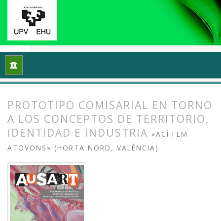
Inicio
Archivos
Vol. 9 Núm. 2 (2021): Reflexiones y práctic
PROTOTIPO COMISARIAL EN TORNO
A LOS CONCEPTOS DE TERRITORIO,
IDENTIDAD E INDUSTRIA
«ACÍ FEM
ATOVONS» (HORTA NORD, VALÈNCIA)
##plugins.themes.bootstrap3.article.
##plugins.themes.bootstrap3.article.