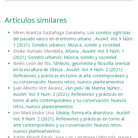
Artículos similares
Miren Arantza Gaztañaga Garabieta,
Los sonidos agrícolas
del pasado vasco en el entorno urbano
,
AusArt: Vol. 9 Núm.
1 (2021): Sonidos urbanos: Música, sonido y sociedad
Enrike Hurtado Mendieta,
Afuera
,
AusArt: Vol. 9 Núm. 1
(2021): Sonidos urbanos: Música, sonido y sociedad
Belén León del Río,
Símbolo, geometría y filosofía oriental
en la escultura de Oteiza
,
AusArt: Vol. 9 Núm. 2 (2021):
Reflexiones y prácticas en torno al arte contemporáneo y
su conservación: Nuevos retos, nuevos planteamientos
Juan Alberto Vich Álvarez,
«Sin piel»' de Marina Núñez
,
AusArt: Vol. 9 Núm. 2 (2021): Reflexiones y prácticas en
torno al arte contemporáneo y su conservación: Nuevos
retos, nuevos planteamientos
Jon Mantzisidor Uria,
Edukia, forma eta ahanztura
,
AusArt:
Vol. 9 Núm. 2 (2021): Reflexiones y prácticas en torno al
arte contemporáneo y su conservación: Nuevos retos,
nuevos planteamientos
Katrin Alberdi Egués, Jose Luis Larrañaga Odriozola, Haizea