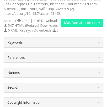
Los Conceptos De Territorio, Identidad E Industria: “Ací Fem
Atovons” (Horta Nord, València)».
AusArt
9 (2).
https://doi.org/10.1387/ausart.23145.
Abstract
2082 | PDF Downloads
Más formatos de cita
547 HTML (Redalyc) Downloads
0 XML (Redalyc) Downloads
0
##plugins.themes.bootstrap3.article.d
Keywords
References
Número
Sección
Copyright Information