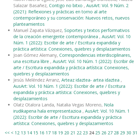
Salazar Basañez,
Contigo no bitxo
,
AusArt: Vol. 9 Núm. 2
(2021): Reflexiones y prácticas en torno al arte
contemporáneo y su conservación: Nuevos retos, nuevos
planteamientos
Manuel Zapata Vázquez,
Soportes y textos performativos
de la creación emergente contemporánea
,
AusArt: Vol. 10
Núm. 1 (2022): Escribir de arte / Escritura expandida y
práctica artística: Conexiones, quiebres y desplazamientos
Joan Gómez Alemany,
Correspondencias interdisciplinares,
una escritura libre
,
AusArt: Vol. 10 Núm. 1 (2022): Escribir de
arte / Escritura expandida y práctica artística: Conexiones,
quiebres y desplazamientos
Jesús Meléndez Arranz,
Arteaz idaztea- artea idaztea
,
AusArt: Vol. 10 Núm. 1 (2022): Escribir de arte / Escritura
expandida y práctica artística: Conexiones, quiebres y
desplazamientos
Olatz Otalora Landa, Natalia Vegas Moreno,
Nola
irudikapena hala errepresentazioa
,
AusArt: Vol. 10 Núm. 1
(2022): Escribir de arte / Escritura expandida y práctica
artística: Conexiones, quiebres y desplazamientos
<<
<
12
13
14
15
16
17
18
19
20
21
22
23
24
25
26
27
28
29
30
31