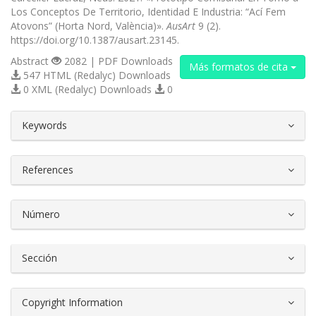
Los Conceptos De Territorio, Identidad E Industria: “Ací Fem
Atovons” (Horta Nord, València)».
AusArt
9 (2).
https://doi.org/10.1387/ausart.23145.
Abstract
2082 | PDF Downloads
Más formatos de cita
547 HTML (Redalyc) Downloads
0 XML (Redalyc) Downloads
0
##plugins.themes.bootstrap3.article.d
Keywords
References
Número
Sección
Copyright Information