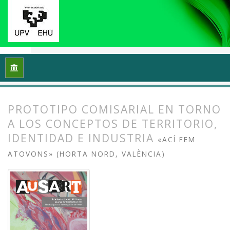
Inicio
Archivos
Vol. 9 Núm. 2 (2021): Reflexiones y práctic
PROTOTIPO COMISARIAL EN TORNO
A LOS CONCEPTOS DE TERRITORIO,
IDENTIDAD E INDUSTRIA
«ACÍ FEM
ATOVONS» (HORTA NORD, VALÈNCIA)
##plugins.themes.bootstrap3.article.
##plugins.themes.bootstrap3.article.