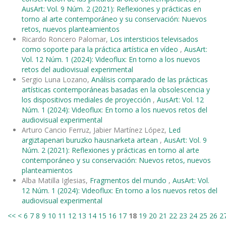
AusArt: Vol. 9 Núm. 2 (2021): Reflexiones y prácticas en
torno al arte contemporáneo y su conservación: Nuevos
retos, nuevos planteamientos
Ricardo Roncero Palomar,
Los intersticios televisados
como soporte para la práctica artística en vídeo
,
AusArt:
Vol. 12 Núm. 1 (2024): Videoflux: En torno a los nuevos
retos del audiovisual experimental
Sergio Luna Lozano,
Análisis comparado de las prácticas
artísticas contemporáneas basadas en la obsolescencia y
los dispositivos mediales de proyección
,
AusArt: Vol. 12
Núm. 1 (2024): Videoflux: En torno a los nuevos retos del
audiovisual experimental
Arturo Cancio Ferruz, Jabier Martínez López,
Led
argiztapenari buruzko hausnarketa artean
,
AusArt: Vol. 9
Núm. 2 (2021): Reflexiones y prácticas en torno al arte
contemporáneo y su conservación: Nuevos retos, nuevos
planteamientos
Alba Matilla Iglesias,
Fragmentos del mundo
,
AusArt: Vol.
12 Núm. 1 (2024): Videoflux: En torno a los nuevos retos del
audiovisual experimental
<<
<
6
7
8
9
10
11
12
13
14
15
16
17
18
19
20
21
22
23
24
25
26
2