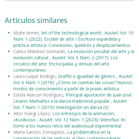
Artículos similares
Alizée Armet,
Art of the technological world
,
AusArt: Vol. 10
Núm. 1 (2022): Escribir de arte / Escritura expandida y
práctica artística: Conexiones, quiebres y desplazamientos
Carlos Martínez Gorriarán,
La evolución peculiar del arte y la
evolución cultural
,
AusArt: Vol. 5 Núm. 2 (2017): Los
circuitos del arte: Encrucijadas y derivas del arte
contemporáneo
Laura Luque Rodrigo,
Graffiti e igualdad de género
,
AusArt:
Vol. 6 Núm. 1 (2018): ¿Cómo se cuentan las cosas? Nuevos
modos de conocimiento a partir de la praxis artística
Estela Alarcón Rodríguez,
Principal aportación de Juan José
Linares Martiañez a la danza tradicional popular
,
AusArt:
Vol. 7 Núm. 1 (2019): Investigación en danza (II)
Aitor Irulegi López,
Los entresijos de la animación,
«Kusikozu»
,
AusArt: Vol. 12 Núm. 1 (2024): Videoflux: En
torno a los nuevos retos del audiovisual experimental
María Sancho Zorraquino,
La problemática en la
conservación de las pinturas al óleo contemporáneas
,