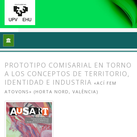
Inicio
Archivos
Vol. 9 Núm. 2 (2021): Reflexiones y práctic
PROTOTIPO COMISARIAL EN TORNO
A LOS CONCEPTOS DE TERRITORIO,
IDENTIDAD E INDUSTRIA
«ACÍ FEM
ATOVONS» (HORTA NORD, VALÈNCIA)
##plugins.themes.bootstrap3.article.
##plugins.themes.bootstrap3.article.