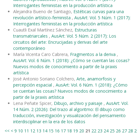
Interrogantes feministas en la producción artística
Alejandra Bueno de Santiago,
Estéticas curvas para una
revolución artístico-feminista
,
AusArt: Vol. 5 Núm. 1 (2017):
Interrogantes feministas en la producción artística
Cuautli Exal Martínez Sánchez,
Estructuras
transmatriarcales
,
AusArt: Vol. 5 Núm. 2 (2017): Los
circuitos del arte: Encrucijadas y derivas del arte
contemporáneo
María Vicenta Caro Cabrera,
Fragmentos a la deriva
,
AusArt: Vol. 6 Núm. 1 (2018): ¿Cómo se cuentan las cosas?
Nuevos modos de conocimiento a partir de la praxis
artística
José Antonio Soriano Colchero,
Arte, anamorfosis y
percepción espacial
,
AusArt: Vol. 6 Núm. 1 (2018): ¿Cómo
se cuentan las cosas? Nuevos modos de conocimiento a
partir de la praxis artística
Lena Peñate Spicer,
Dibujo, archivo y paisaje
,
AusArt: Vol.
14 Núm. 2 (2026): Del trazo al algoritmo: El dibujo como
traducción, investigación y visualización del pensamiento
interdisciplinar en la era de los datos
<<
<
9
10
11
12
13
14
15
16
17
18
19
20
21
22
23
24
25
26
27
28
2