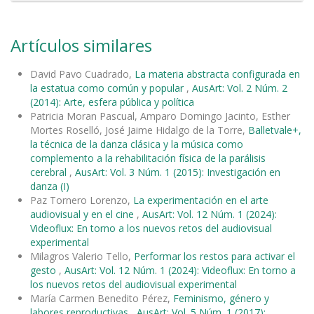
Artículos similares
David Pavo Cuadrado,
La materia abstracta configurada en
la estatua como común y popular
,
AusArt: Vol. 2 Núm. 2
(2014): Arte, esfera pública y política
Patricia Moran Pascual, Amparo Domingo Jacinto, Esther
Mortes Roselló, José Jaime Hidalgo de la Torre,
Balletvale+,
la técnica de la danza clásica y la música como
complemento a la rehabilitación física de la parálisis
cerebral
,
AusArt: Vol. 3 Núm. 1 (2015): Investigación en
danza (I)
Paz Tornero Lorenzo,
La experimentación en el arte
audiovisual y en el cine
,
AusArt: Vol. 12 Núm. 1 (2024):
Videoflux: En torno a los nuevos retos del audiovisual
experimental
Milagros Valerio Tello,
Performar los restos para activar el
gesto
,
AusArt: Vol. 12 Núm. 1 (2024): Videoflux: En torno a
los nuevos retos del audiovisual experimental
María Carmen Benedito Pérez,
Feminismo, género y
labores reproductivas
,
AusArt: Vol. 5 Núm. 1 (2017):