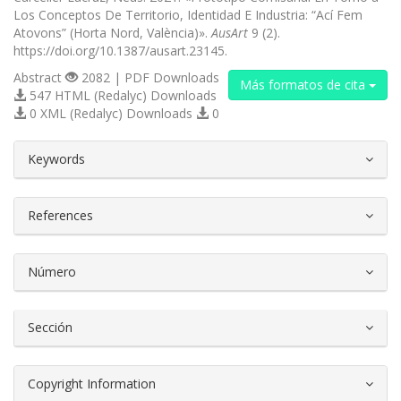
Los Conceptos De Territorio, Identidad E Industria: “Ací Fem
Atovons” (Horta Nord, València)».
AusArt
9 (2).
https://doi.org/10.1387/ausart.23145.
Abstract
2082 | PDF Downloads
Más formatos de cita
547 HTML (Redalyc) Downloads
0 XML (Redalyc) Downloads
0
##plugins.themes.bootstrap3.article.d
Keywords
References
Número
Sección
Copyright Information