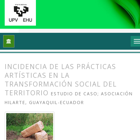
Inicio
Archivos
Vol. 11 Núm. 2 (2023): Prácticas artísticas p
INCIDENCIA DE LAS PRÁCTICAS
ARTÍSTICAS EN LA
TRANSFORMACIÓN SOCIAL DEL
TERRITORIO
ESTUDIO DE CASO; ASOCIACIÓN
HILARTE, GUAYAQUIL-ECUADOR
##plugins.themes.bootstrap3.article.
##plugins.themes.bootstrap3.article.