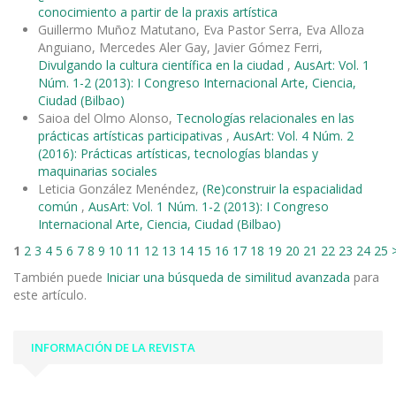
conocimiento a partir de la praxis artística
Guillermo Muñoz Matutano, Eva Pastor Serra, Eva Alloza
Anguiano, Mercedes Aler Gay, Javier Gómez Ferri,
Divulgando la cultura científica en la ciudad
,
AusArt: Vol. 1
Núm. 1-2 (2013): I Congreso Internacional Arte, Ciencia,
Ciudad (Bilbao)
Saioa del Olmo Alonso,
Tecnologías relacionales en las
prácticas artísticas participativas
,
AusArt: Vol. 4 Núm. 2
(2016): Prácticas artísticas, tecnologías blandas y
maquinarias sociales
Leticia González Menéndez,
(Re)construir la espacialidad
común
,
AusArt: Vol. 1 Núm. 1-2 (2013): I Congreso
Internacional Arte, Ciencia, Ciudad (Bilbao)
1
2
3
4
5
6
7
8
9
10
11
12
13
14
15
16
17
18
19
20
21
22
23
24
25
También puede
Iniciar una búsqueda de similitud avanzada
para
este artículo.
INFORMACIÓN DE LA REVISTA