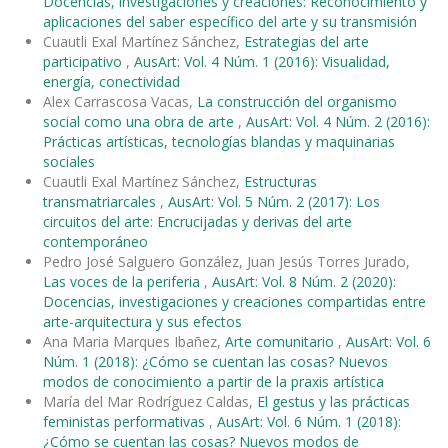
Docencias, investigaciones y creaciones: Reconocimiento y
aplicaciones del saber específico del arte y su transmisión
Cuautli Exal Martínez Sánchez,
Estrategias del arte
participativo
,
AusArt: Vol. 4 Núm. 1 (2016): Visualidad,
energía, conectividad
Alex Carrascosa Vacas,
La construcción del organismo
social como una obra de arte
,
AusArt: Vol. 4 Núm. 2 (2016):
Prácticas artísticas, tecnologías blandas y maquinarias
sociales
Cuautli Exal Martínez Sánchez,
Estructuras
transmatriarcales
,
AusArt: Vol. 5 Núm. 2 (2017): Los
circuitos del arte: Encrucijadas y derivas del arte
contemporáneo
Pedro José Salguero González, Juan Jesús Torres Jurado,
Las voces de la periferia
,
AusArt: Vol. 8 Núm. 2 (2020):
Docencias, investigaciones y creaciones compartidas entre
arte-arquitectura y sus efectos
Ana Maria Marques Ibañez,
Arte comunitario
,
AusArt: Vol. 6
Núm. 1 (2018): ¿Cómo se cuentan las cosas? Nuevos
modos de conocimiento a partir de la praxis artística
María del Mar Rodríguez Caldas,
El gestus y las prácticas
feministas performativas
,
AusArt: Vol. 6 Núm. 1 (2018):
¿Cómo se cuentan las cosas? Nuevos modos de