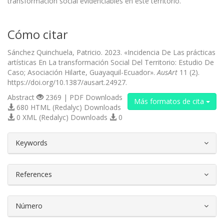
transformación social evidenciables en este territorio.
Cómo citar
Sánchez Quinchuela, Patricio. 2023. «Incidencia De Las prácticas
artísticas En La transformación Social Del Territorio: Estudio De
Caso; Asociación Hilarte, Guayaquil-Ecuador».
AusArt
11 (2).
https://doi.org/10.1387/ausart.24927.
Abstract
2369 | PDF Downloads
Más formatos de cita
680 HTML (Redalyc) Downloads
0 XML (Redalyc) Downloads
0
##plugins.themes.bootstrap3.article.d
Keywords
References
Número