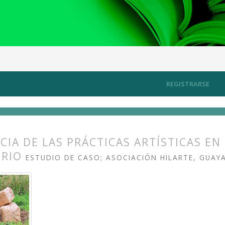
 artísticas para un ecosistema cultural sostenible
Artículos
REGISTRARSE
CIA DE LAS PRÁCTICAS ARTÍSTICAS E
ORIO
ESTUDIO DE CASO; ASOCIACIÓN HILARTE, GUAY
s.themes.bootstrap3.article.main##
s.themes.bootstrap3.article.sidebar##