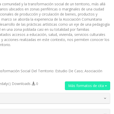
la comunidad y la transformación social de un territorio, más allá
tarios ubicados en zonas periféricas o marginales de una ciudad
ncionales de producción y circulación de bienes, productos y
ste marco se aborda la experiencia de la Asociación Comunitaria
l desarrollo de las prácticas artísticas como un eje de una pedagogía
 en una zona poblada casi en su totalidad por familias
tados accesos a educación, salud, vivienda, servicios culturales
os y acciones realizadas en este contexto, nos permiten conocer los
itorio.
ansformación Social Del Territorio: Estudio De Caso; Asociación
edalyc) Downloads
0
Más formatos de cita