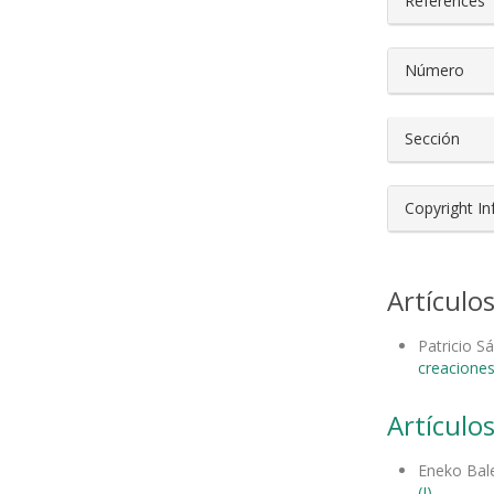
References
Número
Sección
Copyright I
Artículo
Patricio S
creaciones
Artículos
Eneko Bal
(I)