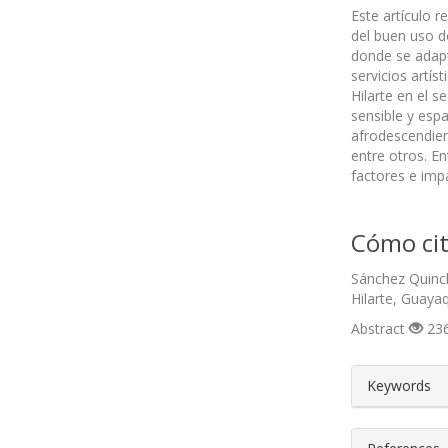
Este artículo r
del buen uso d
donde se adapt
servicios artís
Hilarte en el s
sensible y esp
afrodescendien
entre otros. E
factores e impa
Cómo cit
Sánchez Quinchu
Hilarte, Guaya
Abstract
236
##plugin
Keywords