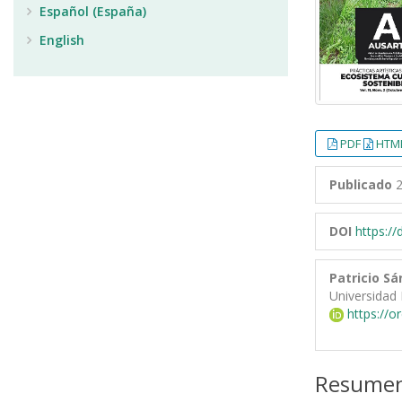
Español (España)
English
PDF
HTML
Publicado
2
DOI
https:/
Patricio S
Universidad 
https://o
Resume