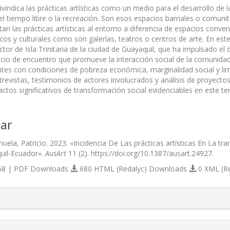
eivindica las prácticas artísticas como un medio para el desarrollo de 
el tiempo libre o la recreación. Son esos espacios barriales o comuni
an las prácticas artísticas al entorno a diferencia de espacios conve
ticos y culturales como son galerías, teatros o centros de arte. En e
ector de Isla Trinitaria de la ciudad de Guayaquil, que ha impulsado e
acio de encuentro que promueve la interacción social de la comunidad
tes con condiciones de pobreza económica, marginalidad social y limi
ntrevistas, testimonios de actores involucrados y análisis de proyect
ctos significativos de transformación social evidenciables en este terr
ar
ela, Patricio. 2023. «Incidencia De Las prácticas artísticas En La tr
quil-Ecuador».
AusArt
11 (2). https://doi.org/10.1387/ausart.24927.
8 | PDF Downloads
680 HTML (Redalyc) Downloads
0 XML (R
s.themes.bootstrap3.article.details##