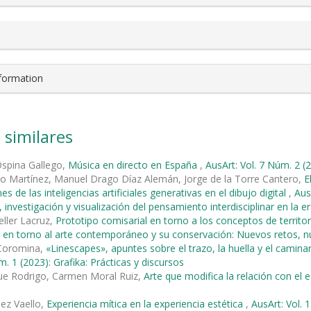
nformation
 similares
Ospina Gallego,
Música en directo en España
,
AusArt: Vol. 7 Núm. 2 (2
zo Martínez, Manuel Drago Díaz Alemán, Jorge de la Torre Cantero,
E
es de las inteligencias artificiales generativas en el dibujo digital
,
Aus
 investigación y visualización del pensamiento interdisciplinar en la e
ller Lacruz,
Prototipo comisarial en torno a los conceptos de territor
s en torno al arte contemporáneo y su conservación: Nuevos retos, 
 Coromina,
«Linescapes», apuntes sobre el trazo, la huella y el camina
m. 1 (2023): Grafika: Prácticas y discursos
ue Rodrigo, Carmen Moral Ruiz,
Arte que modifica la relación con el 
ez Vaello,
Experiencia mítica en la experiencia estética
,
AusArt: Vol. 