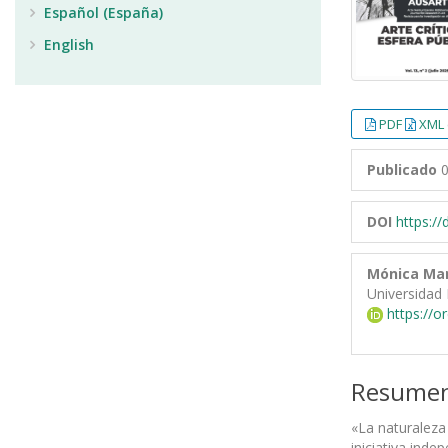
Español (España)
English
PDF
XML 
Publicado
0
DOI
https:/
Mónica Mar
Universidad
https://o
Resume
«La naturaleza 
iniciativa ind