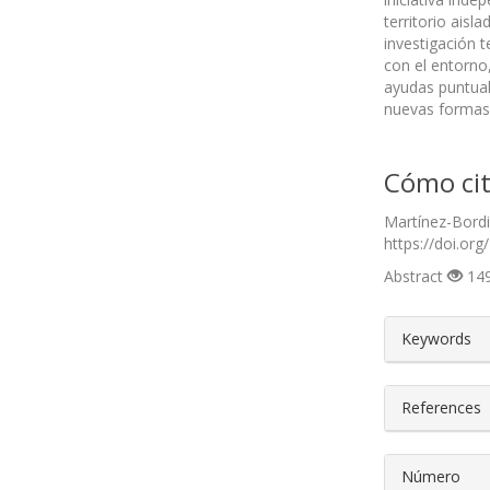
territorio aisl
investigación t
con el entorno
ayudas puntual
nuevas formas 
Cómo cit
Martínez-Bordi
https://doi.org
Abstract
149
##plugin
Keywords
References
Número