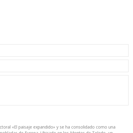
ctoral «El paisaje expandido
»
y se ha consolidado como una
despobladas de Europa. Ubicado en los Montes de Toledo, un