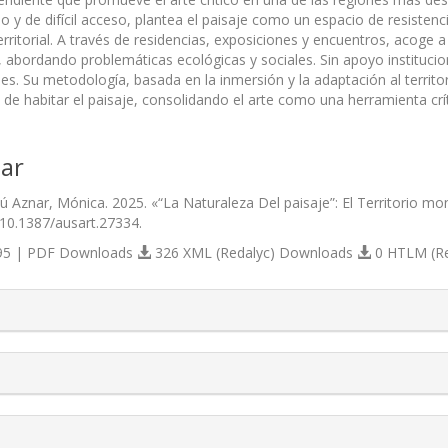
ado y de difícil acceso, plantea el paisaje como un espacio de resistenc
erritorial. A través de residencias, exposiciones y encuentros, acoge
, abordando problemáticas ecológicas y sociales. Sin apoyo institucio
es. Su metodología, basada en la inmersión y la adaptación al territo
de habitar el paisaje, consolidando el arte como una herramienta crí
ar
ú Aznar, Mónica. 2025. «“La Naturaleza Del paisaje”: El Territorio 
/10.1387/ausart.27334.
5 | PDF Downloads
326 XML (Redalyc) Downloads
0 HTLM (R
s.themes.bootstrap3.article.details##