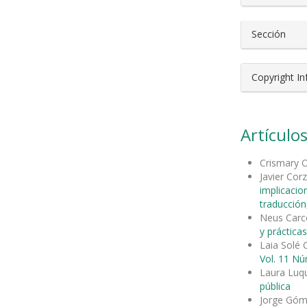
Sección
Copyright I
Artículos
Crismary 
Javier Cor
implicacion
traducción,
Neus Carce
y práctica
Laia Solé
Vol. 11 Nú
Laura Luq
pública
Jorge Góm