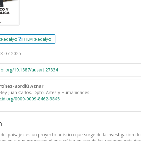
(Redalyc)
HTLM (Redalyc)
8-07-2025
/doi.org/10.1387/ausart.27334
tínez-Bordiú Aznar
 Rey Juan Carlos. Dpto. Artes y Humanidades
rcid.org/0009-0009-8462-9845
n
del paisaje» es un proyecto artístico que surge de la investigación do
ependiente que promueve el arte crítico en una de las regiones más 