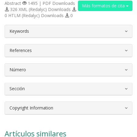
Abstract
1495 | PDF Downloads
Más formatos de cita
326 XML (Redalyc) Downloads
0 HTLM (Redalyc) Downloads
0
##plugins.themes.bootstrap3.article.d
Keywords
References
Número
Sección
Copyright Information
Artículos similares