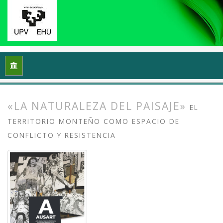
Inicio
Archivos
Vol. 13 Núm. 2 (2025): Arte crítico y esfera p
«LA NATURALEZA DEL PAISAJE»
EL
TERRITORIO MONTEÑO COMO ESPACIO DE
CONFLICTO Y RESISTENCIA
##plugins.themes.bootstrap3.article.
##plugins.themes.bootstrap3.article.