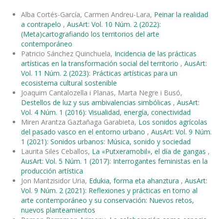
Alba Cortés-García, Carmen Andreu-Lara,
Peinar la realidad
a contrapelo
,
AusArt: Vol. 10 Núm. 2 (2022):
(Meta)cartografiando los territorios del arte
contemporáneo
Patricio Sánchez Quinchuela,
Incidencia de las prácticas
artísticas en la transformación social del territorio
,
AusArt:
Vol. 11 Núm. 2 (2023): Prácticas artísticas para un
ecosistema cultural sostenible
Joaquim Cantalozella i Planas, Marta Negre i Busó,
Destellos de luz y sus ambivalencias simbólicas
,
AusArt:
Vol. 4 Núm. 1 (2016): Visualidad, energía, conectividad
Miren Arantza Gaztañaga Garabieta,
Los sonidos agrícolas
del pasado vasco en el entorno urbano
,
AusArt: Vol. 9 Núm.
1 (2021): Sonidos urbanos: Música, sonido y sociedad
Laurita Siles Ceballos,
La «Putxeramobil», el día de gangas
,
AusArt: Vol. 5 Núm. 1 (2017): Interrogantes feministas en la
producción artística
Jon Mantzisidor Uria,
Edukia, forma eta ahanztura
,
AusArt:
Vol. 9 Núm. 2 (2021): Reflexiones y prácticas en torno al
arte contemporáneo y su conservación: Nuevos retos,
nuevos planteamientos