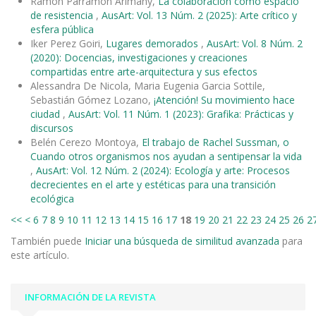
Ramon Parramon Arimany,
La colaboración como espacio
de resistencia
,
AusArt: Vol. 13 Núm. 2 (2025): Arte crítico y
esfera pública
Iker Perez Goiri,
Lugares demorados
,
AusArt: Vol. 8 Núm. 2
(2020): Docencias, investigaciones y creaciones
compartidas entre arte-arquitectura y sus efectos
Alessandra De Nicola, Maria Eugenia Garcia Sottile,
Sebastián Gómez Lozano,
¡Atención! Su movimiento hace
ciudad
,
AusArt: Vol. 11 Núm. 1 (2023): Grafika: Prácticas y
discursos
Belén Cerezo Montoya,
El trabajo de Rachel Sussman, o
Cuando otros organismos nos ayudan a sentipensar la vida
,
AusArt: Vol. 12 Núm. 2 (2024): Ecología y arte: Procesos
decrecientes en el arte y estéticas para una transición
ecológica
<<
<
6
7
8
9
10
11
12
13
14
15
16
17
18
19
20
21
22
23
24
25
26
2
También puede
Iniciar una búsqueda de similitud avanzada
para
este artículo.
INFORMACIÓN DE LA REVISTA