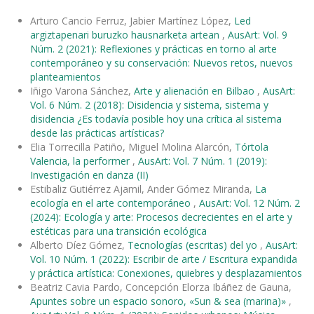
Arturo Cancio Ferruz, Jabier Martínez López,
Led
argiztapenari buruzko hausnarketa artean
,
AusArt: Vol. 9
Núm. 2 (2021): Reflexiones y prácticas en torno al arte
contemporáneo y su conservación: Nuevos retos, nuevos
planteamientos
Iñigo Varona Sánchez,
Arte y alienación en Bilbao
,
AusArt:
Vol. 6 Núm. 2 (2018): Disidencia y sistema, sistema y
disidencia ¿Es todavía posible hoy una crítica al sistema
desde las prácticas artísticas?
Elia Torrecilla Patiño, Miguel Molina Alarcón,
Tórtola
Valencia, la performer
,
AusArt: Vol. 7 Núm. 1 (2019):
Investigación en danza (II)
Estibaliz Gutiérrez Ajamil, Ander Gómez Miranda,
La
ecología en el arte contemporáneo
,
AusArt: Vol. 12 Núm. 2
(2024): Ecología y arte: Procesos decrecientes en el arte y
estéticas para una transición ecológica
Alberto Díez Gómez,
Tecnologías (escritas) del yo
,
AusArt:
Vol. 10 Núm. 1 (2022): Escribir de arte / Escritura expandida
y práctica artística: Conexiones, quiebres y desplazamientos
Beatriz Cavia Pardo, Concepción Elorza Ibáñez de Gauna,
Apuntes sobre un espacio sonoro, «Sun & sea (marina)»
,