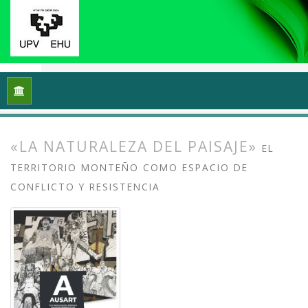
Inicio
Archivos
Vol. 13 Núm. 2 (2025): Arte crítico y esfera p
«LA NATURALEZA DEL PAISAJE»
EL
TERRITORIO MONTEÑO COMO ESPACIO DE
CONFLICTO Y RESISTENCIA
##plugins.themes.bootstrap3.article.
##plugins.themes.bootstrap3.article.