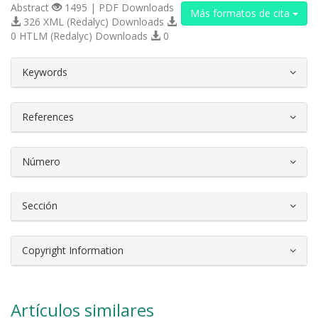
Abstract
1495 | PDF Downloads
Más formatos de cita
326 XML (Redalyc) Downloads
0 HTLM (Redalyc) Downloads
0
##plugins.themes.bootstrap3.article.d
Keywords
References
Número
Sección
Copyright Information
Artículos similares