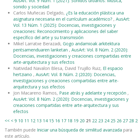
AusArt: Vol. 9 Núm. 1 (2021): Sonidos urbanos: Música,
sonido y sociedad
Carlos Muñecas Delgado,
¿Es la educación plástica una
asignatura necesaria en el currículum académico?
,
AusArt:
Vol. 13 Núm. 1 (2025): Docencias, investigaciones y
creaciones: Reconocimiento y aplicaciones del saber
específico del arte y su transmisión
Mikel Larratxe Berazadi,
Gogo andamioak arkitektura
pentsamenduaren lanketan
,
AusArt: Vol. 8 Núm. 2 (2020):
Docencias, investigaciones y creaciones compartidas entre
arte-arquitectura y sus efectos
Natividad Navalon Blesa, David Trujillo Ruiz,
El espacio
hertziano
,
AusArt: Vol. 8 Núm. 2 (2020): Docencias,
investigaciones y creaciones compartidas entre arte-
arquitectura y sus efectos
Jon Macareno Ramos,
Pase atrás y adelante y recepción
,
AusArt: Vol. 8 Núm. 2 (2020): Docencias, investigaciones y
creaciones compartidas entre arte-arquitectura y sus
efectos
<<
<
9
10
11
12
13
14
15
16
17
18
19
20
21
22
23
24
25
26
27
28
2
También puede
Iniciar una búsqueda de similitud avanzada
para
este artículo.