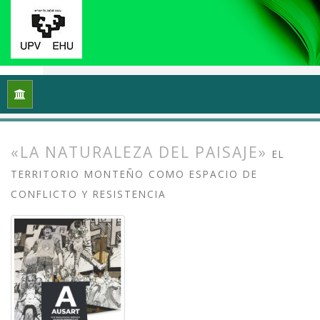
Inicio
Archivos
Vol. 13 Núm. 2 (2025): Arte crítico y esfera p
«LA NATURALEZA DEL PAISAJE»
EL
TERRITORIO MONTEÑO COMO ESPACIO DE
CONFLICTO Y RESISTENCIA
##plugins.themes.bootstrap3.article.
##plugins.themes.bootstrap3.article.