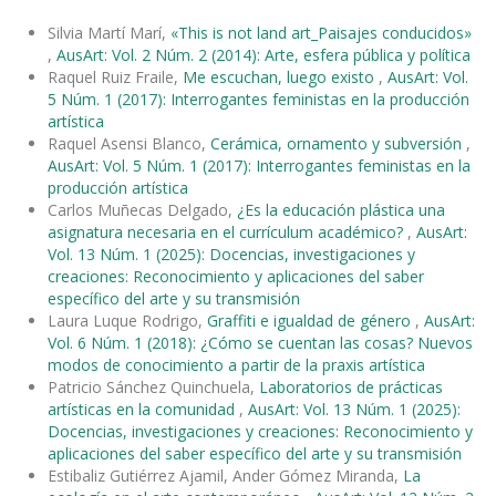
Silvia Martí Marí,
«This is not land art_Paisajes conducidos»
,
AusArt: Vol. 2 Núm. 2 (2014): Arte, esfera pública y política
Raquel Ruiz Fraile,
Me escuchan, luego existo
,
AusArt: Vol.
5 Núm. 1 (2017): Interrogantes feministas en la producción
artística
Raquel Asensi Blanco,
Cerámica, ornamento y subversión
,
AusArt: Vol. 5 Núm. 1 (2017): Interrogantes feministas en la
producción artística
Carlos Muñecas Delgado,
¿Es la educación plástica una
asignatura necesaria en el currículum académico?
,
AusArt:
Vol. 13 Núm. 1 (2025): Docencias, investigaciones y
creaciones: Reconocimiento y aplicaciones del saber
específico del arte y su transmisión
Laura Luque Rodrigo,
Graffiti e igualdad de género
,
AusArt:
Vol. 6 Núm. 1 (2018): ¿Cómo se cuentan las cosas? Nuevos
modos de conocimiento a partir de la praxis artística
Patricio Sánchez Quinchuela,
Laboratorios de prácticas
artísticas en la comunidad
,
AusArt: Vol. 13 Núm. 1 (2025):
Docencias, investigaciones y creaciones: Reconocimiento y
aplicaciones del saber específico del arte y su transmisión
Estibaliz Gutiérrez Ajamil, Ander Gómez Miranda,
La