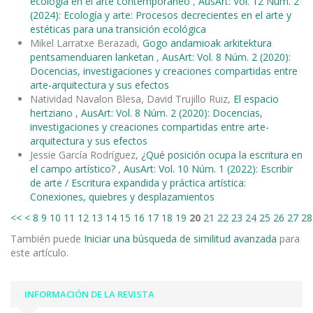
ecología en el arte contemporáneo
,
AusArt: Vol. 12 Núm. 2
(2024): Ecología y arte: Procesos decrecientes en el arte y
estéticas para una transición ecológica
Mikel Larratxe Berazadi,
Gogo andamioak arkitektura
pentsamenduaren lanketan
,
AusArt: Vol. 8 Núm. 2 (2020):
Docencias, investigaciones y creaciones compartidas entre
arte-arquitectura y sus efectos
Natividad Navalon Blesa, David Trujillo Ruiz,
El espacio
hertziano
,
AusArt: Vol. 8 Núm. 2 (2020): Docencias,
investigaciones y creaciones compartidas entre arte-
arquitectura y sus efectos
Jessie García Rodríguez,
¿Qué posición ocupa la escritura en
el campo artístico?
,
AusArt: Vol. 10 Núm. 1 (2022): Escribir
de arte / Escritura expandida y práctica artística:
Conexiones, quiebres y desplazamientos
<<
<
8
9
10
11
12
13
14
15
16
17
18
19
20
21
22
23
24
25
26
27
28
También puede
Iniciar una búsqueda de similitud avanzada
para
este artículo.
INFORMACIÓN DE LA REVISTA