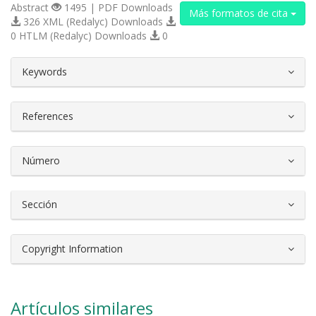
Abstract
1495 | PDF Downloads
Más formatos de cita
326 XML (Redalyc) Downloads
0 HTLM (Redalyc) Downloads
0
##plugins.themes.bootstrap3.article.d
Keywords
References
Número
Sección
Copyright Information
Artículos similares