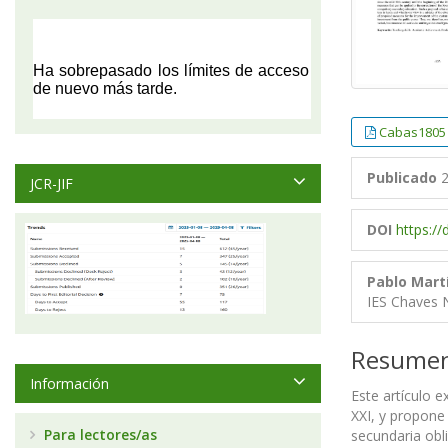
Cabas1805
Publicado
2
JCR-JIF
DOI
https:/
Pablo Mart
IES Chaves N
Resume
Información
Este artículo 
XXI, y propone 
Para lectores/as
secundaria obli