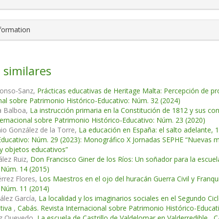
nformation
 similares
onso-Sanz,
Prácticas educativas de Heritage Malta: Percepción de pr
nal sobre Patrimonio Histórico-Educativo: Núm. 32 (2024)
a Balboa,
La instrucción primaria en la Constitución de 1812 y sus c
ternacional sobre Patrimonio Histórico-Educativo: Núm. 23 (2020)
io González de la Torre,
La educación en España: el salto adelante,
Educativo: Núm. 29 (2023): Monográfico X Jornadas SEPHE “Nuevas mir
 y objetos educativos”
lez Ruiz,
Don Francisco Giner de los Ríos: Un soñador para la escue
 Núm. 14 (2015)
érrez Flores,
Los Maestros en el ojo del huracán Guerra Civil y Fran
 Núm. 11 (2014)
ález García,
La localidad y los imaginarios sociales en el Segundo Ci
ativa
,
Cabás. Revista Internacional sobre Patrimonio Histórico-Educat
z Quevedo,
La escuela de Castrillo de Valdelomar en Valderredible
,
C