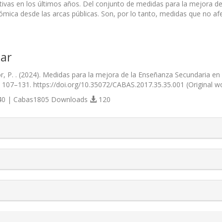
cativas en los últimos años. Del conjunto de medidas para la mejora
ómica desde las arcas públicas. Son, por lo tanto, medidas que no af
ar
r, P. . (2024). Medidas para la mejora de la Enseñanza Secundaria e
), 107–131. https://doi.org/10.35072/CABAS.2017.35.35.001 (Original 
0 | Cabas1805 Downloads
120
s.themes.bootstrap3.article.details##