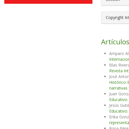
Copyright I
Artículos
Amparo Al
Internacio
Blas River
Revista In
José Anton
Histórico-
narrativas
Juan Gonzá
Educativo:
Jesús Guti
Educativo:
Erika Gonz
represent
Rosa Pére