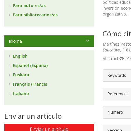
políticas edu
Para autores/as
inversión econ
organizativo.
Para bibliotecarios/as
Cómo cit
Idioma
Martínez Pasto
Educativo
, (18
English
Abstract
194
Español (España)
##plugin
Euskara
Keywords
Français (France)
Italiano
References
Número
Enviar un artículo
Enviar un artículo
Sección