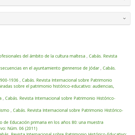
ofesionales del ámbito de la cultura maltesa
,
Cabás. Revista
onsecuencias en el ayuntamiento giennense de Jódar
,
Cabás.
 1900-1936
,
Cabás. Revista Internacional sobre Patrimonio
adas sobre el patrimonio histórico-educativo: audiencias,
la
,
Cabás. Revista Internacional sobre Patrimonio Histórico-
quismo
,
Cabás. Revista Internacional sobre Patrimonio Histórico-
clo de Educación primaria en los años 80: una muestra
ivo: Núm. 06 (2011)
abás. Revista Internacional sobre Patrimonio Histórico-Educativo: