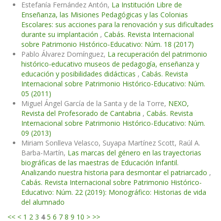
Estefanía Fernández Antón,
La Institución Libre de
Enseñanza, las Misiones Pedagógicas y las Colonias
Escolares: sus acciones para la renovación y sus dificultades
durante su implantación
,
Cabás. Revista Internacional
sobre Patrimonio Histórico-Educativo: Núm. 18 (2017)
Pablo Álvarez Domínguez,
La recuperación del patrimonio
histórico-educativo museos de pedagogía, enseñanza y
educación y posibilidades didácticas
,
Cabás. Revista
Internacional sobre Patrimonio Histórico-Educativo: Núm.
05 (2011)
Miguel Ángel García de la Santa y de la Torre,
NEXO,
Revista del Profesorado de Cantabria
,
Cabás. Revista
Internacional sobre Patrimonio Histórico-Educativo: Núm.
09 (2013)
Miriam Sonlleva Velasco, Suyapa Martínez Scott, Raúl A.
Barba-Martín,
Las marcas del género en las trayectorias
biográficas de las maestras de Educación Infantil.
Analizando nuestra historia para desmontar el patriarcado
,
Cabás. Revista Internacional sobre Patrimonio Histórico-
Educativo: Núm. 22 (2019): Monográfico: Historias de vida
del alumnado
<<
<
1
2
3
4
5
6
7
8
9
10
>
>>