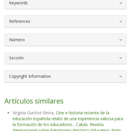
##plugins.themes.bootstrap3.article.d
Keywords
References
Número
Sección
Copyright Information
Artículos similares
Virginia Guichot Reina,
Cine e historia reciente de la
educación española relato de una experiencia valiosa para
la formación de los educadores
,
Cabás. Revista
Internacional sobre Patrimonio Histórico-Educativo: Núm.