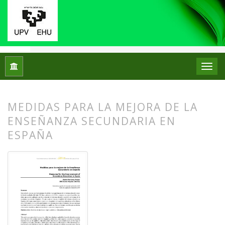
Inicio
Archivos
Núm. 18 (2017)
Artículos
MEDIDAS PARA LA MEJORA DE LA
ENSEÑANZA SECUNDARIA EN
ESPAÑA
##plugins.themes.bootstrap3.article.
##plugins.themes.bootstrap3.article.