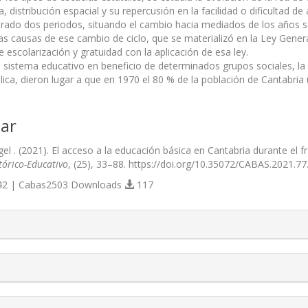
a, distribución espacial y su repercusión en la facilidad o dificultad d
rado dos periodos, situando el cambio hacia mediados de los años ses
as causas de ese cambio de ciclo, que se materializó en la Ley Gener
 escolarización y gratuidad con la aplicación de esa ley.
 sistema educativo en beneficio de determinados grupos sociales, la a
ica, dieron lugar a que en 1970 el 80 % de la población de Cantabria 
ar
gel . (2021). El acceso a la educación básica en Cantabria durante el
tórico-Educativo
, (25), 33–88. https://doi.org/10.35072/CABAS.2021.77
2 | Cabas2503 Downloads
117
s.themes.bootstrap3.article.details##