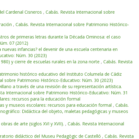
o del Cardenal Cisneros
,
Cabás. Revista Internacional sobre
gración
,
Cabás. Revista Internacional sobre Patrimonio Histórico-
aestros de primeras letras durante la Década Ominosa: el caso
Núm. 07 (2012)
ra nuevas infancias? el devenir de una escuela centenaria en
ucativo: Núm. 30 (2023)
1980) y cierre de escuelas rurales en la zona norte
,
Cabás. Revista
atrimonio histórico educativo del Instituto Columela de Cádiz
nal sobre Patrimonio Histórico-Educativo: Núm. 30 (2023)
llano a través de una revisión de su representación artística.
sta Internacional sobre Patrimonio Histórico-Educativo: Núm. 31
ares: recursos para la educación formal
as y museos escolares: recursos para educación formal
,
Cabás.
onográfico: Didáctica del objeto, maletas pedagógicas y museos
obras de arte (siglos XVI y XVII).
,
Cabás. Revista Internacional
oratorio didáctico del Museu Pedagògic de Castelló
,
Cabás. Revista