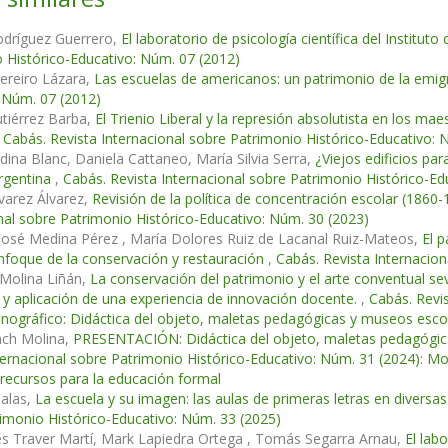
dríguez Guerrero,
El laboratorio de psicología científica del Institut
 Histórico-Educativo: Núm. 07 (2012)
ereiro Lázara,
Las escuelas de americanos: un patrimonio de la emi
 Núm. 07 (2012)
tiérrez Barba,
El Trienio Liberal y la represión absolutista en los m
,
Cabás. Revista Internacional sobre Patrimonio Histórico-Educativo: 
dina Blanc, Daniela Cattaneo, María Silvia Serra,
¿Viejos edificios pa
rgentina
,
Cabás. Revista Internacional sobre Patrimonio Histórico-Ed
varez Álvarez,
Revisión de la política de concentración escolar (1860-
nal sobre Patrimonio Histórico-Educativo: Núm. 30 (2023)
José Medina Pérez , María Dolores Ruiz de Lacanal Ruiz-Mateos,
El p
nfoque de la conservación y restauración
,
Cabás. Revista Internacio
Molina Liñán,
La conservación del patrimonio y el arte conventual sevi
 y aplicación de una experiencia de innovación docente.
,
Cabás. Revi
nográfico: Didáctica del objeto, maletas pedagógicas y museos escol
nch Molina,
PRESENTACIÓN: Didáctica del objeto, maletas pedagógic
ternacional sobre Patrimonio Histórico-Educativo: Núm. 31 (2024): M
 recursos para la educación formal
palas,
La escuela y su imagen: las aulas de primeras letras en diversas 
imonio Histórico-Educativo: Núm. 33 (2025)
s Traver Martí, Mark Lapiedra Ortega , Tomás Segarra Arnau,
El lab