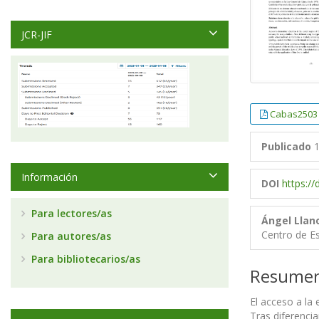
JCR-JIF
Cabas2503
Publicado
1
Información
DOI
https:/
Para lectores/as
Ángel Llan
Centro de E
Para autores/as
Para bibliotecarios/as
Resume
El acceso a la 
Tras diferencia