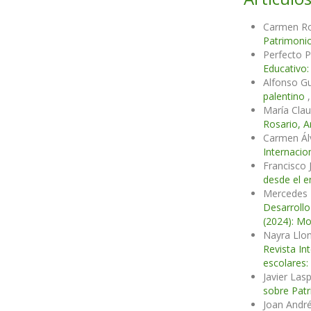
Carmen Ro
Patrimonio
Perfecto P
Educativo:
Alfonso Gu
palentino
María Clau
Rosario, A
Carmen Ál
Internacio
Francisco 
desde el e
Mercedes 
Desarrollo
(2024): Mo
Nayra Llo
Revista In
escolares:
Javier Las
sobre Patr
Joan André