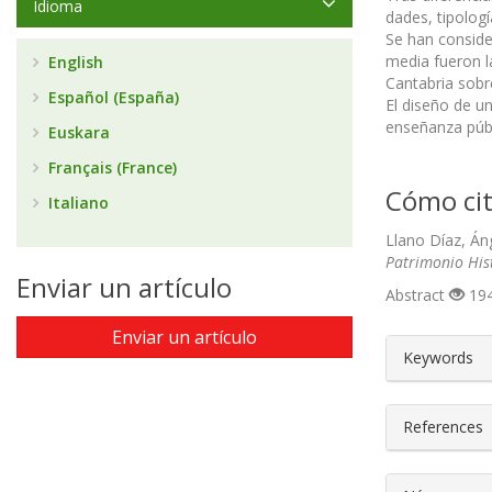
Idioma
dades, tipologí
Se han conside
media fueron l
English
Cantabria sobre
Español (España)
El diseño de un
enseñanza públ
Euskara
Français (France)
Cómo cit
Italiano
Llano Díaz, Án
Patrimonio His
Enviar un artículo
Abstract
194
Enviar un artículo
##plugin
Keywords
References