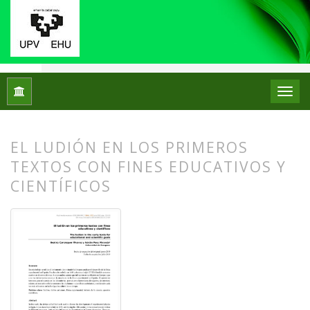
Inicio
Archivos
Núm. 23 (2020)
Artículos
EL LUDIÓN EN LOS PRIMEROS
TEXTOS CON FINES EDUCATIVOS Y
CIENTÍFICOS
##plugins.themes.bootstrap3.article.
##plugins.themes.bootstrap3.article.