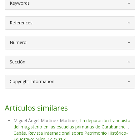
##plugins.themes.bootstrap3.article.d
Keywords
References
Número
Sección
Copyright Information
Artículos similares
Miguel Ángel Martínez Martínez,
La depuración franquista
del magisterio en las escuelas primarias de Carabanchel
,
Cabás. Revista Internacional sobre Patrimonio Histórico-
Educativo: Núm. 14 (2015)