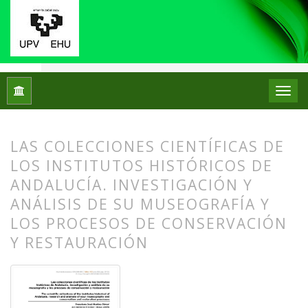
Inicio
Archivos
Núm. 23 (2020)
Experiencias
LAS COLECCIONES CIENTÍFICAS DE
LOS INSTITUTOS HISTÓRICOS DE
ANDALUCÍA. INVESTIGACIÓN Y
ANÁLISIS DE SU MUSEOGRAFÍA Y
LOS PROCESOS DE CONSERVACIÓN
Y RESTAURACIÓN
##plugins.themes.bootstrap3.article.
##plugins.themes.bootstrap3.article.