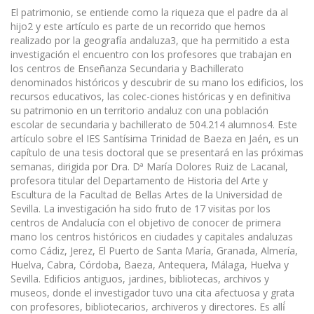
El patrimonio, se entiende como la riqueza que el padre da al
hijo2 y este artículo es parte de un recorrido que hemos
realizado por la geografía andaluza3, que ha permitido a esta
investigación el encuentro con los profesores que trabajan en
los centros de Enseñanza Secundaria y Bachillerato
denominados históricos y descubrir de su mano los edificios, los
recursos educativos, las colec-ciones históricas y en definitiva
su patrimonio en un territorio andaluz con una población
escolar de secundaria y bachillerato de 504.214 alumnos4. Este
artículo sobre el IES Santísima Trinidad de Baeza en Jaén, es un
capítulo de una tesis doctoral que se presentará en las próximas
semanas, dirigida por Dra. Dª María Dolores Ruiz de Lacanal,
profesora titular del Departamento de Historia del Arte y
Escultura de la Facultad de Bellas Artes de la Universidad de
Sevilla. La investigación ha sido fruto de 17 visitas por los
centros de Andalucía con el objetivo de conocer de primera
mano los centros históricos en ciudades y capitales andaluzas
como Cádiz, Jerez, El Puerto de Santa María, Granada, Almería,
Huelva, Cabra, Córdoba, Baeza, Antequera, Málaga, Huelva y
Sevilla. Edificios antiguos, jardines, bibliotecas, archivos y
museos, donde el investigador tuvo una cita afectuosa y grata
con profesores, bibliotecarios, archiveros y directores. Es allí́