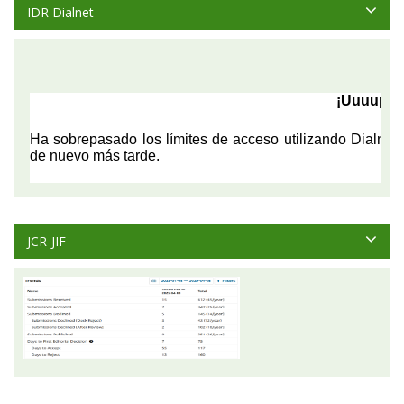
IDR Dialnet
JCR-JIF