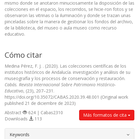
mismo donde se anotaron minuciosamente la disposición de las
colecciones en el espacio, los recorridos, se hicie-ron fotos y se
observaron las vitrinas o la iluminación y donde se trazan unas
pinceladas sobre la manera de gestionar los fondos del archivo,
de la biblioteca, del museo o aula museo como recurso
educativo.
Cómo citar
Medina Pérez, F. J. . (2020). Las colecciones científicas de los
institutos históricos de Andalucía. investigación y análisis de su
museografía y los procesos de conservación y restauración.
Cabás. Revista Internacional Sobre Patrimonio Histórico-
Educativo
, (23), 207–231.
https://doi.org/10.35072/CABAS.2020.39.48.001 (Original work
published 21 de diciembre de 2023)
Abstract
624 | Cabas2310
Más formatos de cita
Downloads
113
##plugins.themes.bootstrap3.article.d
Keywords