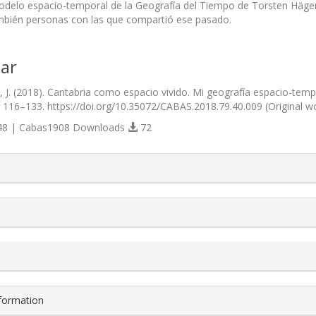
odelo espacio-temporal de la Geografía del Tiempo de Torsten Hägerst
mbién personas con las que compartió ese pasado.
ar
o, J. (2018). Cantabria como espacio vivido. Mi geografía espacio-temp
), 116–133. https://doi.org/10.35072/CABAS.2018.79.40.009 (Original 
8 | Cabas1908 Downloads
72
s.themes.bootstrap3.article.details##
nformation