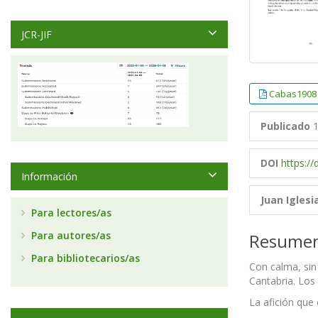
JCR-JIF
Cabas1908
Publicado
1
DOI
https:/
Información
Juan Iglesi
Para lectores/as
Para autores/as
Resume
Para bibliotecarios/as
Con calma, sin 
Cantabria. Los
La afición qu