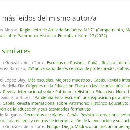
s más leídos del mismo autor/a
ias Alonso,
Regimiento de Artillería Antiaérea N.º 71 (Campamento, Ma
nal sobre Patrimonio Histórico-Educativo: Núm. 27 (2022)
 similares
io González de la Torre,
Escuelas de Rasines
,
Cabás. Revista Intern
érrez Barriuso,
25º aniversario de los centros de profesorado
,
Cabás.
el López Blay,
Más escuelas. Mejores maestros
,
Cabás. Revista Inte
rebadella-Flix,
Orígenes de la Educación Física en las escuelas pública
. Revista Internacional sobre Patrimonio Histórico-Educativo: Núm. 1
aio, Rita Brites,
"Pandemia en la escuela": una exposición para pres
n
,
Cabás. Revista Internacional sobre Patrimonio Histórico-Educativ
ción de la educación y sus actividades formativas
Río Reigadas,
Recuerdos escolares
,
Cabás. Revista Internacional sob
o: Los museos y centros de interpretación de la educación y sus act
io Gonzalez de la Torre,
Enrique Diego-Madrazo, un precursor pedagó