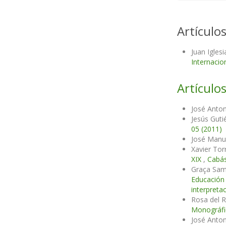
Artículo
Juan Igles
Internacio
Artículos
José Anton
Jesús Guti
05 (2011)
José Manu
Xavier Tor
XIX
,
Cabás
Graça Samp
Educació
interpreta
Rosa del 
Monográfic
José Anton