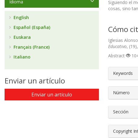
Idioma
Siguiendo el m
cosas, sino ta
English
Cómo cit
Español (España)
Euskara
Iglesias Alons
Educativo
, (19
Français (France)
Abstract
104
Italiano
##plugin
Keywords
Enviar un artículo
Número
Enviar un artículo
Sección
Copyright I