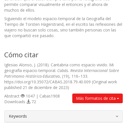
permite comparar visualmente el entonces y el ahora de
muchos de ellos.
Siguiendo el modelo espacio-temporal de la Geografía del
Tiempo de Torsten Hägerstrand, en el escrito las reflexiones del
viajero no buscan solo cosas, sino también personas con las
que compartió ese pasado.
Cómo citar
Iglesias Alonso, J. (2018). Cantabria como espacio vivido. Mi
geografía espacio-temporal.
Cabás. Revista Internacional Sobre
Patrimonio Histórico-Educativo
, (19), 116–133.
https://doi.org/10.35072/CABAS.2018.79.40.009 (Original work
published 21 de diciembre de 2023)
Abstract
1047 | Cabas1908
Más formatos de cita
Downloads
72
##plugins.themes.bootstrap3.article.d
Keywords