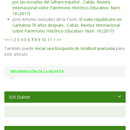
por las escuelas del Sáhara español
,
Cabás. Revista
Internacional sobre Patrimonio Histórico-Educativo: Núm.
18 (2017)
José Antonio González de la Torre,
El exilio republicano en
Cantabria 70 años después
,
Cabás. Revista Internacional
sobre Patrimonio Histórico-Educativo: Núm. 18 (2017)
<<
<
2
3
4
5
6
7
8
9
10
11
>
>>
También puede
Iniciar una búsqueda de similitud avanzada
para
este artículo.
INFORMACIÓN DE LA REVISTA
IDR Dialnet