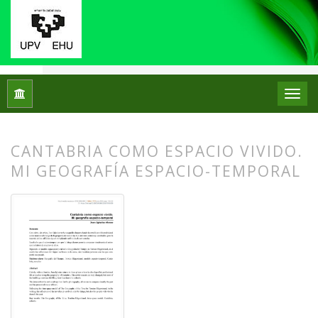
Inicio
Archivos
Núm. 19 (2018)
Relato Escolar
CANTABRIA COMO ESPACIO VIVIDO.
MI GEOGRAFÍA ESPACIO-TEMPORAL
##plugins.themes.bootstrap3.article.
##plugins.themes.bootstrap3.article.