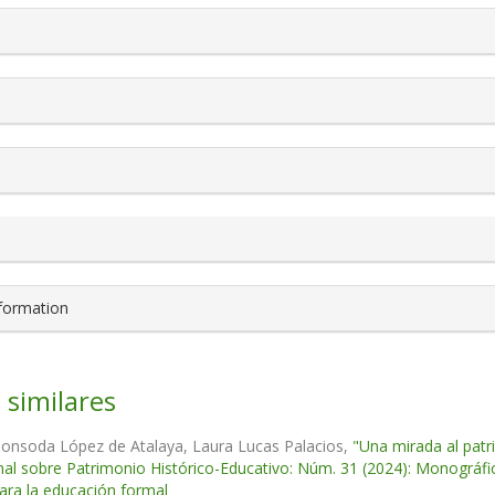
s.themes.bootstrap3.article.details##
nformation
 similares
Ponsoda López de Atalaya, Laura Lucas Palacios,
"Una mirada al patr
nal sobre Patrimonio Histórico-Educativo: Núm. 31 (2024): Monográfi
ara la educación formal