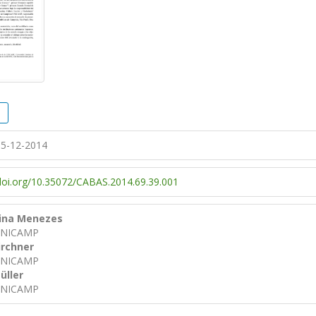
5-12-2014
/doi.org/10.35072/CABAS.2014.69.39.001
tina Menezes
/UNICAMP
irchner
/UNICAMP
üller
/UNICAMP