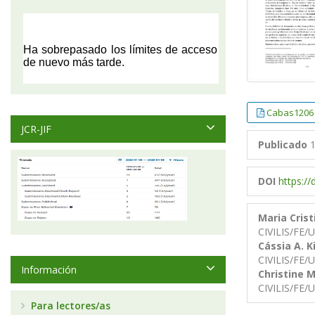
Cabas1206
JCR-JIF
Publicado
1
DOI
https:/
Maria Cris
CIVILIS/FE
Cássia A. K
CIVILIS/FE
Información
Christine M
CIVILIS/FE
Para lectores/as