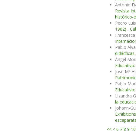
Antonio D
Revista In
histórico-
Pedro Luis
1962)
,
Cab
Francesca 
Internacio
Pablo Álv
didácticas
Ángel Mori
Educativo:
Jose Mª H
Patrimonio
Pablo Mar
Educativo:
Lizandra 
la educaci
Johann-Gü
Exhibition
escaparate
<<
<
6
7
8
9
10