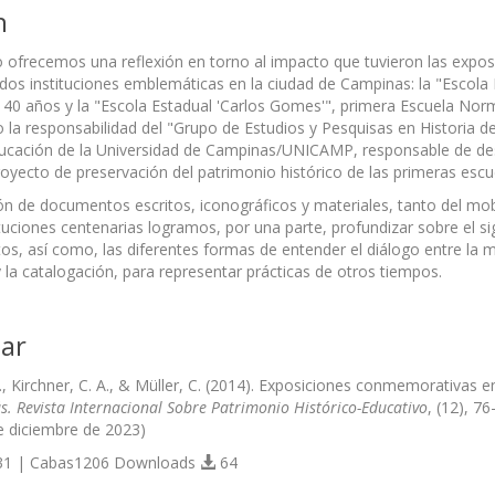
n
lo ofrecemos una reflexión en torno al impacto que tuvieron las expo
dos instituciones emblemáticas en la ciudad de Campinas: la "Escola E
40 años y la "Escola Estadual 'Carlos Gomes'", primera Escuela Nor
 la responsabilidad del "Grupo de Estudios y Pesquisas en Historia de 
ucación de la Universidad de Campinas/UNICAMP, responsable de desa
royecto de preservación del patrimonio histórico de las primeras escue
ón de documentos escritos, iconográficos y materiales, tanto del mo
ituciones centenarias logramos, por una parte, profundizar sobre el si
s, así como, las diferentes formas de entender el diálogo entre la memo
y la catalogación, para representar prácticas de otros tiempos.
ar
, Kirchner, C. A., & Müller, C. (2014). Exposiciones conmemorativas en
s. Revista Internacional Sobre Patrimonio Histórico-Educativo
, (12), 7
e diciembre de 2023)
1 | Cabas1206 Downloads
64