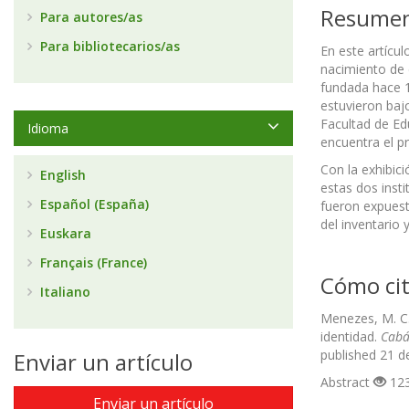
Resume
Para autores/as
Para bibliotecarios/as
En este artícu
nacimiento de 
fundada hace 1
estuvieron bajo
Facultad de Ed
Idioma
encuentra el p
Con la exhibici
English
estas dos inst
Español (España)
fueron expuesto
del inventario 
Euskara
Français (France)
Cómo cit
Italiano
Menezes, M. C.
identidad.
Cabá
published 21 d
Enviar un artículo
Abstract
123
Enviar un artículo