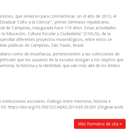
siciones, que sirvieron para conmemorar, en el año de 2013, el
stadual 'Culto a la Ciencia'", primer Gimnasio republicano,
mal de Campinas, inaugurada hace 110 años. Estas actividades
la Educación, Cultura Escolar y Ciudadanía" (CIVILIS), de la
rrollar diferentes proyectos museológicos, entre estos se
las públicas de Campinas, São Paulo, Brasil.
biliario como de enseñanza, pertenecientes a las colecciones de
gnificado que los usuarios de la escuela otorgan a los objetos que
ria, la historia y la identidad, que van más allá de los límites
 instituciones escolares: Diálogo entre memoria, historia e
6–93. https://doi.org/10.35072/CABAS.2014.69.39.001 (Original work
Más formatos de cita