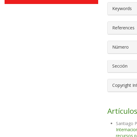
##plugin
Keywords
References
Número
Sección
Copyright I
Artículos
Santiago 
Internacio
recursos p