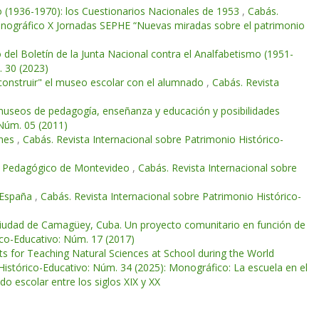
o (1936-1970): los Cuestionarios Nacionales de 1953
,
Cabás.
Monográfico X Jornadas SEPHE “Nuevas miradas sobre el patrimonio
 del Boletín de la Junta Nacional contra el Analfabetismo (1951-
. 30 (2023)
 "construir" el museo escolar con el alumnado
,
Cabás. Revista
 museos de pedagogía, enseñanza y educación y posibilidades
 Núm. 05 (2011)
enes
,
Cabás. Revista Internacional sobre Patrimonio Histórico-
eo Pedagógico de Montevideo
,
Cabás. Revista Internacional sobre
 España
,
Cabás. Revista Internacional sobre Patrimonio Histórico-
la ciudad de Camagüey, Cuba. Un proyecto comunitario en función de
ico-Educativo: Núm. 17 (2017)
s for Teaching Natural Sciences at School during the World
Histórico-Educativo: Núm. 34 (2025): Monográfico: La escuela en el
o escolar entre los siglos XIX y XX