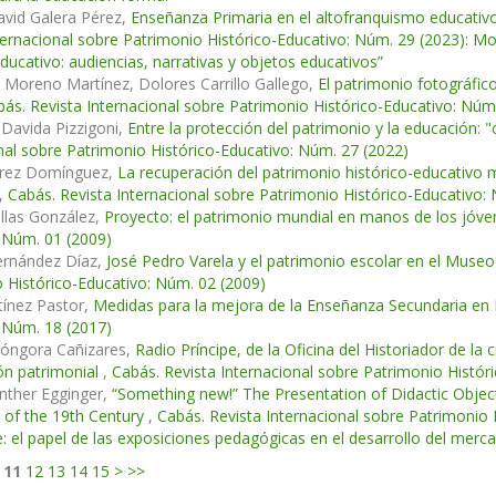
avid Galera Pérez,
Enseñanza Primaria en el altofranquismo educativ
ternacional sobre Patrimonio Histórico-Educativo: Núm. 29 (2023): 
educativo: audiencias, narrativas y objetos educativos”
 Moreno Martínez, Dolores Carrillo Gallego,
El patrimonio fotográfico
ás. Revista Internacional sobre Patrimonio Histórico-Educativo: Núm
Davida Pizzigoni,
Entre la protección del patrimonio y la educación:
nal sobre Patrimonio Histórico-Educativo: Núm. 27 (2022)
arez Domínguez,
La recuperación del patrimonio histórico-educativo
,
Cabás. Revista Internacional sobre Patrimonio Histórico-Educativo:
llas González,
Proyecto: el patrimonio mundial en manos de los jóv
 Núm. 01 (2009)
ernández Díaz,
José Pedro Varela y el patrimonio escolar en el Mus
 Histórico-Educativo: Núm. 02 (2009)
tínez Pastor,
Medidas para la mejora de la Enseñanza Secundaria en
 Núm. 18 (2017)
Góngora Cañizares,
Radio Príncipe, de la Oficina del Historiador de 
ón patrimonial
,
Cabás. Revista Internacional sobre Patrimonio Histór
nther Egginger,
“Something new!” The Presentation of Didactic Object
s of the 19th Century
,
Cabás. Revista Internacional sobre Patrimonio 
: el papel de las exposiciones pedagógicas en el desarrollo del mercad
11
12
13
14
15
>
>>