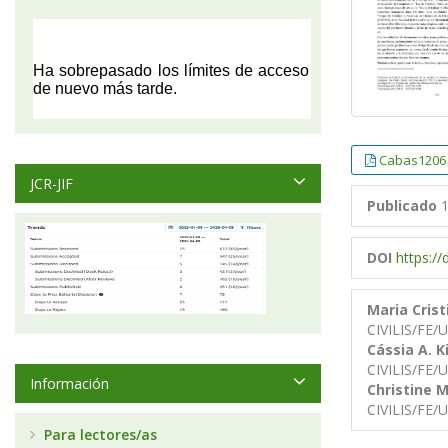
Cabas1206
JCR-JIF
Publicado
1
DOI
https:/
Maria Cris
CIVILIS/FE
Cássia A. K
CIVILIS/FE
Información
Christine M
CIVILIS/FE
Para lectores/as