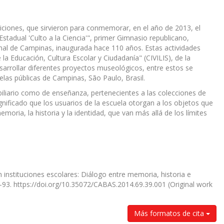
siciones, que sirvieron para conmemorar, en el año de 2013, el
stadual 'Culto a la Ciencia'", primer Gimnasio republicano,
mal de Campinas, inaugurada hace 110 años. Estas actividades
la Educación, Cultura Escolar y Ciudadanía" (CIVILIS), de la
rrollar diferentes proyectos museológicos, entre estos se
las públicas de Campinas, São Paulo, Brasil.
biliario como de enseñanza, pertenecientes a las colecciones de
gnificado que los usuarios de la escuela otorgan a los objetos que
ria, la historia y la identidad, que van más allá de los límites
 instituciones escolares: Diálogo entre memoria, historia e
6–93. https://doi.org/10.35072/CABAS.2014.69.39.001 (Original work
Más formatos de cita