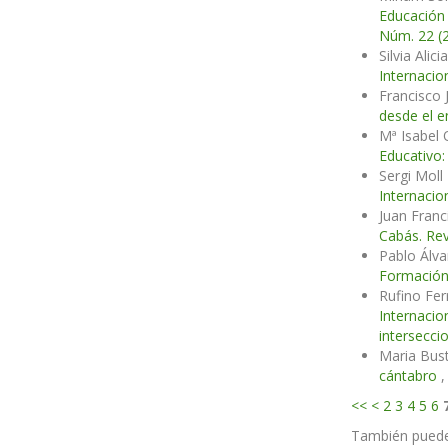
Educación 
Núm. 22 (2
Silvia Alic
Internacio
Francisco 
desde el e
Mª Isabel 
Educativo:
Sergi Moll
Internacio
Juan Fran
Cabás. Rev
Pablo Álv
Formación 
Rufino Fe
Internacio
intersecci
Maria Bust
cántabro
<<
<
2
3
4
5
6
También pued