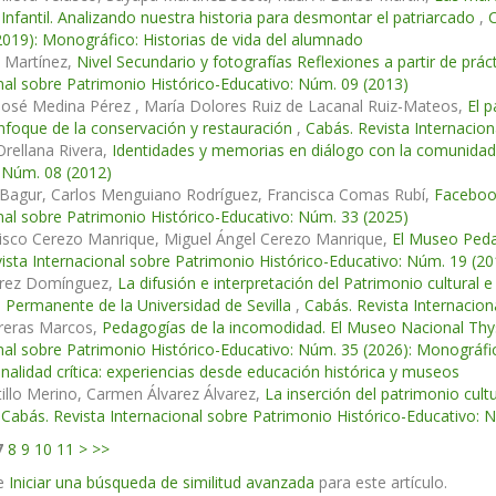
Infantil. Analizando nuestra historia para desmontar el patriarcado
,
C
019): Monográfico: Historias de vida del alumnado
ia Martínez,
Nivel Secundario y fotografías Reflexiones a partir de prác
nal sobre Patrimonio Histórico-Educativo: Núm. 09 (2013)
José Medina Pérez , María Dolores Ruiz de Lacanal Ruiz-Mateos,
El p
nfoque de la conservación y restauración
,
Cabás. Revista Internacio
Orellana Rivera,
Identidades y memorias en diálogo con la comunida
 Núm. 08 (2012)
 Bagur, Carlos Menguiano Rodríguez, Francisca Comas Rubí,
Facebook
nal sobre Patrimonio Histórico-Educativo: Núm. 33 (2025)
cisco Cerezo Manrique, Miguel Ángel Cerezo Manrique,
El Museo Peda
ista Internacional sobre Patrimonio Histórico-Educativo: Núm. 19 (20
arez Domínguez,
La difusión e interpretación del Patrimonio cultural
Permanente de la Universidad de Sevilla
,
Cabás. Revista Internacion
rreras Marcos,
Pedagogías de la incomodidad. El Museo Nacional Thy
nal sobre Patrimonio Histórico-Educativo: Núm. 35 (2026): Monográfic
onalidad crítica: experiencias desde educación histórica y museos
illo Merino, Carmen Álvarez Álvarez,
La inserción del patrimonio cult
,
Cabás. Revista Internacional sobre Patrimonio Histórico-Educativo: 
7
8
9
10
11
>
>>
e
Iniciar una búsqueda de similitud avanzada
para este artículo.