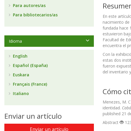
Resume
Para autores/as
Para bibliotecarios/as
En este artícu
nacimiento de 
fundada hace 1
estuvieron bajo
Facultad de Ed
Idioma
encuentra el p
Con la exhibici
English
estas dos inst
Español (España)
fueron expuesto
del inventario 
Euskara
Français (France)
Cómo cit
Italiano
Menezes, M. C.
identidad.
Cabá
published 21 d
Enviar un artículo
Abstract
123
Enviar un artículo