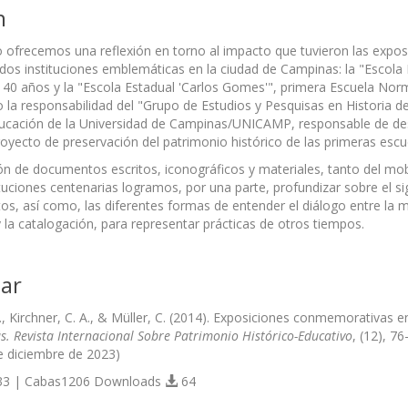
n
lo ofrecemos una reflexión en torno al impacto que tuvieron las expo
dos instituciones emblemáticas en la ciudad de Campinas: la "Escola E
40 años y la "Escola Estadual 'Carlos Gomes'", primera Escuela Nor
 la responsabilidad del "Grupo de Estudios y Pesquisas en Historia de 
ucación de la Universidad de Campinas/UNICAMP, responsable de desa
royecto de preservación del patrimonio histórico de las primeras escue
ón de documentos escritos, iconográficos y materiales, tanto del mo
ituciones centenarias logramos, por una parte, profundizar sobre el si
s, así como, las diferentes formas de entender el diálogo entre la memo
y la catalogación, para representar prácticas de otros tiempos.
ar
, Kirchner, C. A., & Müller, C. (2014). Exposiciones conmemorativas en
s. Revista Internacional Sobre Patrimonio Histórico-Educativo
, (12), 7
e diciembre de 2023)
3 | Cabas1206 Downloads
64