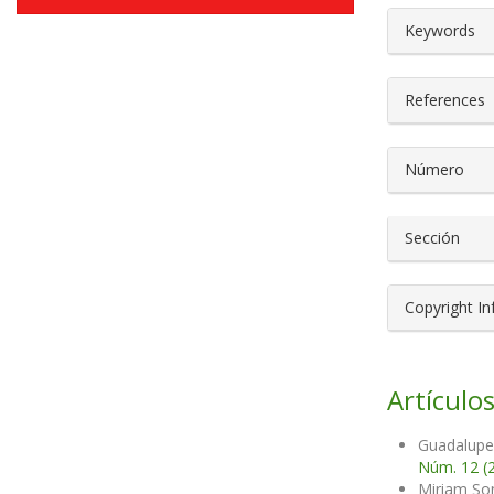
##plugin
Keywords
References
Número
Sección
Copyright I
Artículos
Guadalupe 
Núm. 12 (
Miriam Son