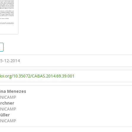
5-12-2014
/doi.org/10.35072/CABAS.2014.69.39.001
tina Menezes
/UNICAMP
irchner
/UNICAMP
üller
/UNICAMP