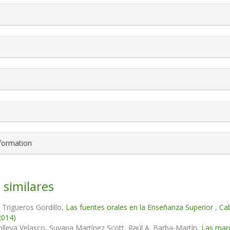
s.themes.bootstrap3.article.details##
nformation
 similares
Trigueros Gordillo,
Las fuentes orales en la Enseñanza Superior
,
Cab
2014)
lleva Velasco, Suyapa Martínez Scott, Raúl A. Barba-Martín,
Las marc