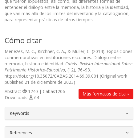
que fueron expuestos, así como, las diferentes formas de
entender el diálogo entre la memoria, la historia y la identidad,
que van más allá de los límites del inventario y la catalogación,
para representar prácticas de otros tiempos.
Cómo citar
Menezes, M. C., Kirchner, C. A., & Müller, C. (2014). Exposiciones
conmemorativas en instituciones escolares: Diálogo entre
memoria, historia e identidad.
Cabás. Revista Internacional Sobre
Patrimonio Histórico-Educativo
, (12), 76–93.
https://doi.org/10.35072/CABAS.2014.69.39.001 (Original work
published 21 de diciembre de 2023)
Abstract
1240 | Cabas1206
Más formatos de cita
Downloads
64
##plugins.themes.bootstrap3.article.d
Keywords
References