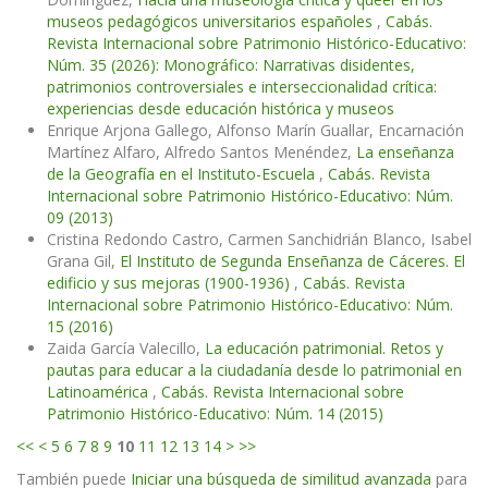
museos pedagógicos universitarios españoles
,
Cabás.
Revista Internacional sobre Patrimonio Histórico-Educativo:
Núm. 35 (2026): Monográfico: Narrativas disidentes,
patrimonios controversiales e interseccionalidad crítica:
experiencias desde educación histórica y museos
Enrique Arjona Gallego, Alfonso Marín Guallar, Encarnación
Martínez Alfaro, Alfredo Santos Menéndez,
La enseñanza
de la Geografía en el Instituto-Escuela
,
Cabás. Revista
Internacional sobre Patrimonio Histórico-Educativo: Núm.
09 (2013)
Cristina Redondo Castro, Carmen Sanchidrián Blanco, Isabel
Grana Gil,
El Instituto de Segunda Enseñanza de Cáceres. El
edificio y sus mejoras (1900-1936)
,
Cabás. Revista
Internacional sobre Patrimonio Histórico-Educativo: Núm.
15 (2016)
Zaida García Valecillo,
La educación patrimonial. Retos y
pautas para educar a la ciudadanía desde lo patrimonial en
Latinoamérica
,
Cabás. Revista Internacional sobre
Patrimonio Histórico-Educativo: Núm. 14 (2015)
<<
<
5
6
7
8
9
10
11
12
13
14
>
>>
También puede
Iniciar una búsqueda de similitud avanzada
para