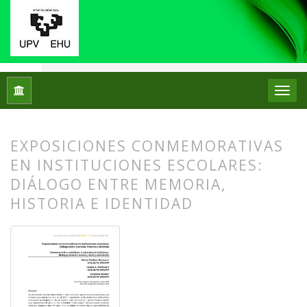
Inicio
Archivos
Núm. 12 (2014)
Artículos
EXPOSICIONES CONMEMORATIVAS
EN INSTITUCIONES ESCOLARES:
DIÁLOGO ENTRE MEMORIA,
HISTORIA E IDENTIDAD
##plugins.themes.bootstrap3.article.
##plugins.themes.bootstrap3.article.