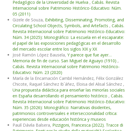
Pedagógico de la Universidad de Huelva
,
Cabás. Revista
Internacional sobre Patrimonio Histórico-Educativo: Núm.
05 (2011)
Gizele de Souza,
Exhibiting, Disseminating, Promoting, and
Circulating School Objects, Symbols, and Artefacts
,
Cabás.
Revista Internacional sobre Patrimonio Histórico-Educativo:
Núm. 34 (2025): Monográfico: La escuela en el escaparate:
el papel de las exposiciones pedagógicas en el desarrollo
del mercado escolar entre los siglos XIX y XX
José Ramón López Bausela,
Y parece que fue ayer…
Memoria de fin de curso. San Miguel de Aguayo (1910)
,
Cabás. Revista Internacional sobre Patrimonio Histórico-
Educativo: Núm. 23 (2020)
María de la Encarnación Cambil Hernández, Félix González
Chicote, Raquel Sánchez Ib´áñez, Eloisa del Alisal Sánchez ,
Una propuesta didáctica para enseñar las minorías sociales
en España desarrollando el pensamiento histórico
,
Cabás.
Revista Internacional sobre Patrimonio Histórico-Educativo:
Núm. 35 (2026): Monográfico: Narrativas disidentes,
patrimonios controversiales e interseccionalidad crítica:
experiencias desde educación histórica y museos
Paulí Dávila Balsera,
Pizzigoni, Francesca (2022). Tracce di
Patrimonio. Fonti per lo studio della materialità Scolastica