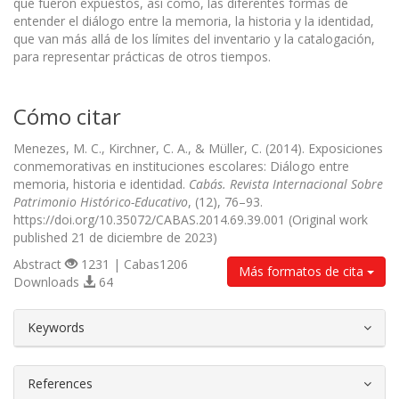
que fueron expuestos, así como, las diferentes formas de
entender el diálogo entre la memoria, la historia y la identidad,
que van más allá de los límites del inventario y la catalogación,
para representar prácticas de otros tiempos.
Cómo citar
Menezes, M. C., Kirchner, C. A., & Müller, C. (2014). Exposiciones
conmemorativas en instituciones escolares: Diálogo entre
memoria, historia e identidad.
Cabás. Revista Internacional Sobre
Patrimonio Histórico-Educativo
, (12), 76–93.
https://doi.org/10.35072/CABAS.2014.69.39.001 (Original work
published 21 de diciembre de 2023)
Abstract
1231 | Cabas1206
Más formatos de cita
Downloads
64
##plugins.themes.bootstrap3.article.d
Keywords
References