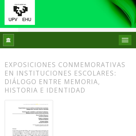
Inicio
Archivos
Núm. 12 (2014)
Artículos
EXPOSICIONES CONMEMORATIVAS
EN INSTITUCIONES ESCOLARES:
DIÁLOGO ENTRE MEMORIA,
HISTORIA E IDENTIDAD
##plugins.themes.bootstrap3.article.
##plugins.themes.bootstrap3.article.