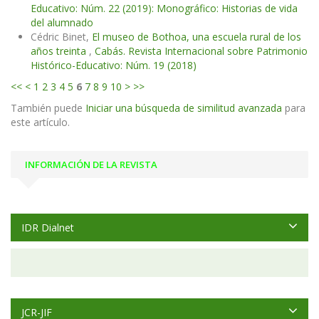
Educativo: Núm. 22 (2019): Monográfico: Historias de vida
del alumnado
Cédric Binet,
El museo de Bothoa, una escuela rural de los
años treinta
,
Cabás. Revista Internacional sobre Patrimonio
Histórico-Educativo: Núm. 19 (2018)
<<
<
1
2
3
4
5
6
7
8
9
10
>
>>
También puede
Iniciar una búsqueda de similitud avanzada
para
este artículo.
INFORMACIÓN DE LA REVISTA
IDR Dialnet
JCR-JIF