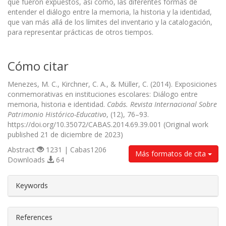
que fueron expuestos, así como, las diferentes formas de
entender el diálogo entre la memoria, la historia y la identidad,
que van más allá de los límites del inventario y la catalogación,
para representar prácticas de otros tiempos.
Cómo citar
Menezes, M. C., Kirchner, C. A., & Müller, C. (2014). Exposiciones
conmemorativas en instituciones escolares: Diálogo entre
memoria, historia e identidad.
Cabás. Revista Internacional Sobre
Patrimonio Histórico-Educativo
, (12), 76–93.
https://doi.org/10.35072/CABAS.2014.69.39.001 (Original work
published 21 de diciembre de 2023)
Abstract
1231 | Cabas1206
Más formatos de cita
Downloads
64
##plugins.themes.bootstrap3.article.d
Keywords
References