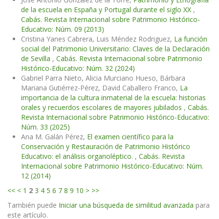
de la escuela en España y Portugal durante el siglo XX
,
Cabás. Revista Internacional sobre Patrimonio Histórico-
Educativo: Núm. 09 (2013)
Cristina Yanes Cabrera, Luis Méndez Rodriguez,
La función
social del Patrimonio Universitario: Claves de la Declaración
de Sevilla
,
Cabás. Revista Internacional sobre Patrimonio
Histórico-Educativo: Núm. 32 (2024)
Gabriel Parra Nieto, Alicia Murciano Hueso, Bárbara
Mariana Gutiérrez-Pérez, David Caballero Franco,
La
importancia de la cultura inmaterial de la escuela: historias
orales y recuerdos escolares de mayores jubilados
,
Cabás.
Revista Internacional sobre Patrimonio Histórico-Educativo:
Núm. 33 (2025)
Ana M. Galán Pérez,
El examen científico para la
Conservación y Restauración de Patrimonio Histórico
Educativo: el análisis organoléptico.
,
Cabás. Revista
Internacional sobre Patrimonio Histórico-Educativo: Núm.
12 (2014)
<<
<
1
2
3
4
5
6
7
8
9
10
>
>>
También puede
Iniciar una búsqueda de similitud avanzada
para
este artículo.