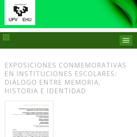
Inicio
Archivos
Núm. 12 (2014)
Artículos
EXPOSICIONES CONMEMORATIVAS
EN INSTITUCIONES ESCOLARES:
DIÁLOGO ENTRE MEMORIA,
HISTORIA E IDENTIDAD
##plugins.themes.bootstrap3.article.
##plugins.themes.bootstrap3.article.