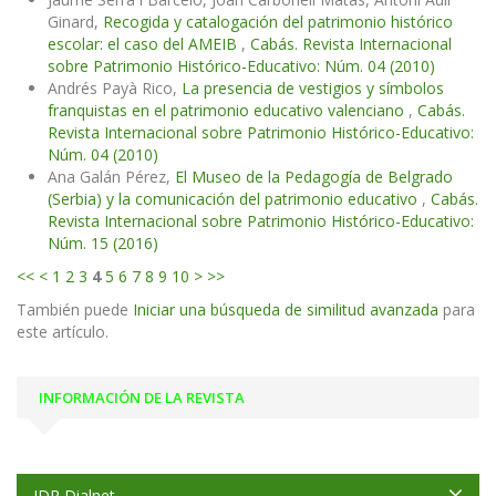
Ginard,
Recogida y catalogación del patrimonio histórico
escolar: el caso del AMEIB
,
Cabás. Revista Internacional
sobre Patrimonio Histórico-Educativo: Núm. 04 (2010)
Andrés Payà Rico,
La presencia de vestigios y símbolos
franquistas en el patrimonio educativo valenciano
,
Cabás.
Revista Internacional sobre Patrimonio Histórico-Educativo:
Núm. 04 (2010)
Ana Galán Pérez,
El Museo de la Pedagogía de Belgrado
(Serbia) y la comunicación del patrimonio educativo
,
Cabás.
Revista Internacional sobre Patrimonio Histórico-Educativo:
Núm. 15 (2016)
<<
<
1
2
3
4
5
6
7
8
9
10
>
>>
También puede
Iniciar una búsqueda de similitud avanzada
para
este artículo.
INFORMACIÓN DE LA REVISTA
IDR Dialnet