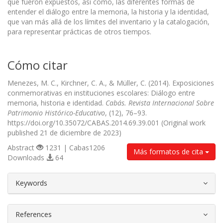
que fueron expuestos, así como, las diferentes formas de
entender el diálogo entre la memoria, la historia y la identidad,
que van más allá de los límites del inventario y la catalogación,
para representar prácticas de otros tiempos.
Cómo citar
Menezes, M. C., Kirchner, C. A., & Müller, C. (2014). Exposiciones
conmemorativas en instituciones escolares: Diálogo entre
memoria, historia e identidad.
Cabás. Revista Internacional Sobre
Patrimonio Histórico-Educativo
, (12), 76–93.
https://doi.org/10.35072/CABAS.2014.69.39.001 (Original work
published 21 de diciembre de 2023)
Abstract
1231 | Cabas1206
Más formatos de cita
Downloads
64
##plugins.themes.bootstrap3.article.d
Keywords
References