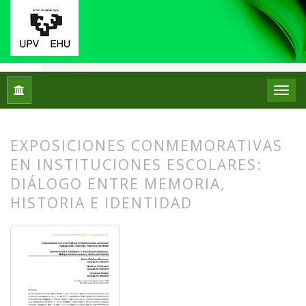
Inicio
Archivos
Núm. 12 (2014)
Artículos
EXPOSICIONES CONMEMORATIVAS
EN INSTITUCIONES ESCOLARES:
DIÁLOGO ENTRE MEMORIA,
HISTORIA E IDENTIDAD
##plugins.themes.bootstrap3.article.
##plugins.themes.bootstrap3.article.