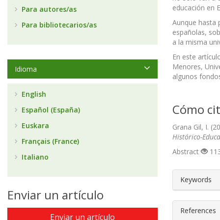
educación en Es
Para autores/as
Aunque hasta pr
Para bibliotecarios/as
españolas, sob
a la misma uni
En este artíc
Menores, Unive
Idioma
algunos fondos
English
Cómo cit
Español (España)
Euskara
Grana Gil, I. (
Histórico-Educa
Français (France)
Abstract
113
Italiano
##plugin
Keywords
Enviar un artículo
References
Enviar un artículo