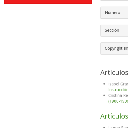
Número
Sección
Copyright I
Artículo
Isabel Gra
Instrucció
Cristina R
(1900-193
Artículos
Jaume Serr