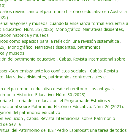
10)
años reivindicando el patrimonio histórico-educativo en Australia
2025)
aterial aragonés y museos: cuando la enseñanza formal encuentra a
o-Educativo: Núm. 35 (2026): Monográfico: Narrativas disidentes,
ucación histórica y museos
os como espacios para la reflexión: una revisión sistemática
,
26): Monográfico: Narrativas disidentes, patrimonios
rica y museos
ción del patrimonio educativo
,
Cabás. Revista Internacional sobre
ssen-Bornemisza ante los conflictos sociales
,
Cabás. Revista
o: Narrativas disidentes, patrimonios controversiales e
 del patrimonio educativo desde el territorio. Las antiguas
trimonio Histórico-Educativo: Núm. 30 (2023)
ria e historia de la educación: el Programa de Estudios y
ernacional sobre Patrimonio Histórico-Educativo: Núm. 26 (2021):
gación del patrimonio educativo
 en evolución
,
Cabás. Revista Internacional sobre Patrimonio
 de Sevilla
irtual del Patrimonio del IES “Pedro Espinosa”: una tarea de todos