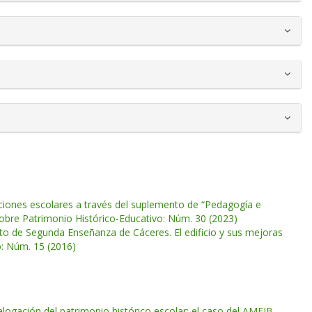
ciones escolares a través del suplemento de “Pedagogía e
sobre Patrimonio Histórico-Educativo: Núm. 30 (2023)
tuto de Segunda Enseñanza de Cáceres. El edificio y sus mejoras
o: Núm. 15 (2016)
logación del patrimonio histórico escolar: el caso del AMEIB
,