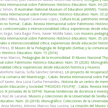
ista Internacional sobre Patrimonio Histórico-Educativo: Núm. 04 (20
nz Simón,
El Australian National Museum of Education (ANME). Treinta 
vista Internacional sobre Patrimonio Histórico-Educativo: Núm. 33 (
zález Milea, Raquel Casanovas López,
Cultura local, patrimonio inm
ión no formal
,
Cabás. Revista Internacional sobre Patrimonio Históric
s controversiales e interseccionalidad crítica: experiencias desde ed
es Seguí, Sara Bagur Pons, Xavier Motilla Salas,
Los museos pedagógic
ista Internacional sobre Patrimonio Histórico-Educativo: Núm. 35 (20
iales e interseccionalidad crítica: experiencias desde educación histó
 Pérez,
El Museo de la Pedagogía de Belgrado (Serbia) y la comunica
 Histórico-Educativo: Núm. 15 (2016)
rreras Marcos,
Pedagogías de la incomodidad. El Museo Nacional Thy
nal sobre Patrimonio Histórico-Educativo: Núm. 35 (2026): Monográfic
onalidad crítica: experiencias desde educación histórica y museos
 Monforte García, Sofía Sánchez Giménez,
Un proyecto de recuperación
en la comarca del Maestrazgo
,
Cabás. Revista Internacional sobre Pa
cif Xavier, Ana Lúcia Cunha Fernandes,
Historia de un centro de memo
ción Educación y Sociedad “PROEDES-FE/UFRJ”
,
Cabás. Revista Int
o IX Jornadas de la SEPHE: Nuevas tendencias de docencia e investi
s Ruiz de Lacanal,
Museos y colecciones de la Universidad de Sevilla
Educativo: Núm. 20 (2018): Monográfico: Colecciones de la Universidad
e Ariza Montes, Antonio Marcos Naz Lucena,
La creación del Museo V