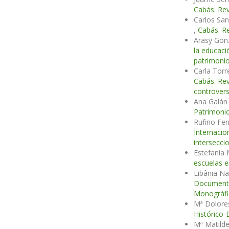
Cabás. Rev
Carlos Sa
,
Cabás. Re
Arasy Gon
la educac
patrimonio
Carla Torr
Cabás. Rev
controvers
Ana Galán
Patrimonio
Rufino Fe
Internacio
intersecci
Estefanía
escuelas 
Libânia Na
Documenta
Monográfic
Mª Dolore
Histórico-
Mª Matild