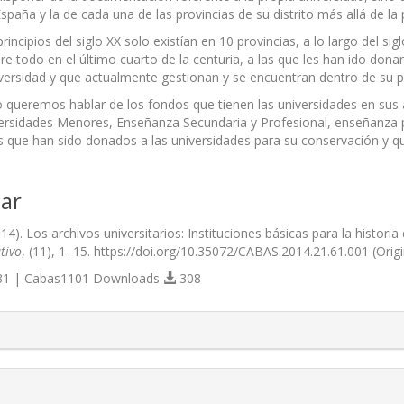
paña y la de cada una de las provincias de su distrito más allá de la p
incipios del siglo XX solo existían en 10 provincias, a lo largo del
re todo en el último cuarto de la centuria, a las que les han ido do
versidad y que actualmente gestionan y se encuentran dentro de su 
ulo queremos hablar de los fondos que tienen las universidades en sus 
rsidades Menores, Enseñanza Secundaria y Profesional, enseñanza p
 que han sido donados a las universidades para su conservación y q
ar
2014). Los archivos universitarios: Instituciones básicas para la histori
tivo
, (11), 1–15. https://doi.org/10.35072/CABAS.2014.21.61.001 (Orig
1 | Cabas1101 Downloads
308
s.themes.bootstrap3.article.details##