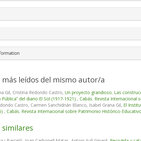
nformation
s más leídos del mismo autor/a
na Gil, Cristina Redondo Castro,
Un proyecto grandioso. Las construc
n Pública” del diario El Sol (1917-1921)
,
Cabás. Revista Internacional 
edondo Castro, Carmen Sanchidrián Blanco, Isabel Grana Gil,
El Insti
6)
,
Cabás. Revista Internacional sobre Patrimonio Histórico-Educativ
 similares
a i Barceló, Joan Carbonell Matas, Antoni Aulí Ginard,
Recogida y cata