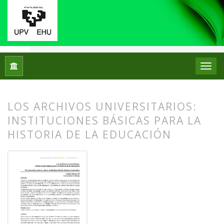
Inicio
Archivos
Núm. 11 (2014)
Artículos
LOS ARCHIVOS UNIVERSITARIOS:
INSTITUCIONES BÁSICAS PARA LA
HISTORIA DE LA EDUCACIÓN
##plugins.themes.bootstrap3.article.
##plugins.themes.bootstrap3.article.