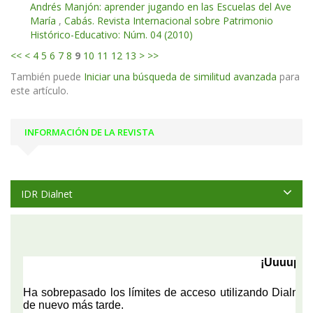
Andrés Manjón: aprender jugando en las Escuelas del Ave
María
,
Cabás. Revista Internacional sobre Patrimonio
Histórico-Educativo: Núm. 04 (2010)
<<
<
4
5
6
7
8
9
10
11
12
13
>
>>
También puede
Iniciar una búsqueda de similitud avanzada
para
este artículo.
INFORMACIÓN DE LA REVISTA
IDR Dialnet