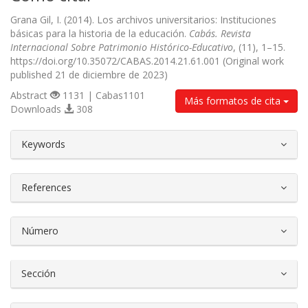
Grana Gil, I. (2014). Los archivos universitarios: Instituciones
básicas para la historia de la educación.
Cabás. Revista
Internacional Sobre Patrimonio Histórico-Educativo
, (11), 1–15.
https://doi.org/10.35072/CABAS.2014.21.61.001 (Original work
published 21 de diciembre de 2023)
Abstract
1131 | Cabas1101
Más formatos de cita
Downloads
308
##plugins.themes.bootstrap3.article.d
Keywords
References
Número
Sección