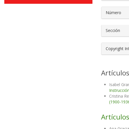
Número
Sección
Copyright I
Artículo
Isabel Gra
Instrucció
Cristina R
(1900-193
Artículos
Ana Gracia