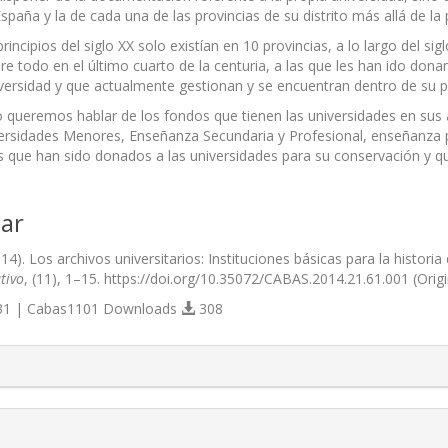
paña y la de cada una de las provincias de su distrito más allá de la p
incipios del siglo XX solo existían en 10 provincias, a lo largo del
re todo en el último cuarto de la centuria, a las que les han ido do
versidad y que actualmente gestionan y se encuentran dentro de su 
ulo queremos hablar de los fondos que tienen las universidades en sus 
rsidades Menores, Enseñanza Secundaria y Profesional, enseñanza p
 que han sido donados a las universidades para su conservación y q
ar
2014). Los archivos universitarios: Instituciones básicas para la histori
tivo
, (11), 1–15. https://doi.org/10.35072/CABAS.2014.21.61.001 (Orig
1 | Cabas1101 Downloads
308
s.themes.bootstrap3.article.details##