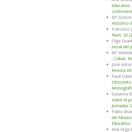
educativo
controvers
Mª Dolore
Histórico-
Francisco 
Núm. 20 (2
Olga Duart
inicial de
Mª Matild
,
Cabás. Re
José Anton
Revista In
Paulí Dávi
Ottocento.
Monográfic
Susanna Ba
sobre el p
Jornadas S
Pablo Álv
del Museo 
Educativo:
Ana Vega N