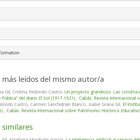
nformation
s más leídos del mismo autor/a
na Gil, Cristina Redondo Castro,
Un proyecto grandioso. Las construc
n Pública” del diario El Sol (1917-1921)
,
Cabás. Revista Internacional 
edondo Castro, Carmen Sanchidrián Blanco, Isabel Grana Gil,
El Insti
6)
,
Cabás. Revista Internacional sobre Patrimonio Histórico-Educativ
 similares
-Gil, Estefanía Monforte-García,
La inteligencia artificial al servicio