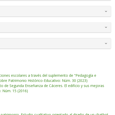
ciones escolares a través del suplemento de “Pedagogía e
sobre Patrimonio Histórico-Educativo: Núm. 30 (2023)
tuto de Segunda Enseñanza de Cáceres. El edificio y sus mejoras
o: Núm. 15 (2016)
 del patrimonio. Estudio cualitativo orientado al diseño de un chatbot