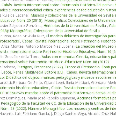
,
Cabás. Revista Internacional sobre Patrimonio Histórico-Educativo: 
iales e interseccionalidad crítica: experiencias desde educación histó
s Ruiz de Lacanal,
Museos y colecciones de la Universidad de Sevilla
Educativo: Núm. 20 (2018): Monográfico: Colecciones de la Universidad
Javier Salgueiro González,
Herbarios de la Universidad de Sevilla
,
Cabá
018): Monográfico: Colecciones de la Universidad de Sevilla
e Piña, Rosa Mª Ávila Ruiz,
El modelo didáctico de investigación para
l profesorado
,
Cabás. Revista Internacional sobre Patrimonio Históric
e Ariza Montes, Antonio Marcos Naz Lucena,
La creación del Museo V
vista Internacional sobre Patrimonio Histórico-Educativo: Núm. 16 (
io González de la Torre,
Aulas con memoria: Ciencia, educación y pat
ternacional sobre Patrimonio Histórico-Educativo: Núm. 08 (2012)
la Balsera,
Pizzigoni, Francesca (2022). Tracce di Patrimonio. Fonti per 
 Lecce, Pensa MultiMedia Editore s.r.l.
,
Cabás. Revista Internacional 
o: Didáctica del objeto, maletas pedagógicas y museos escolares: r
rsotti, Barbara De Serio, Chiara Lepri, Ilaria Mattioni, Giordana Mer
atrimonio histórico-educativo
,
Cabás. Revista Internacional sobre Pa
EPHE “Nuevas miradas sobre el patrimonio histórico-educativo: audien
arez Domínguez, María José Rebollo Espinosa,
Acciones formativas pa
Pedagógico de la Facultad de CC. de la Educación de la Universidad d
 Núm. 28 (2022): Número Monográfico: Los museos y centros de inter
avarro, Luis Feliciano García, J. Diego Santos Vega, Victoria Cruz N