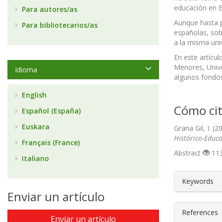
educación en Es
Para autores/as
Aunque hasta pr
Para bibliotecarios/as
españolas, sob
a la misma uni
En este artíc
Menores, Unive
Idioma
algunos fondos
English
Cómo cit
Español (España)
Euskara
Grana Gil, I. (
Histórico-Educa
Français (France)
Abstract
113
Italiano
##plugin
Keywords
Enviar un artículo
References
Enviar un artículo