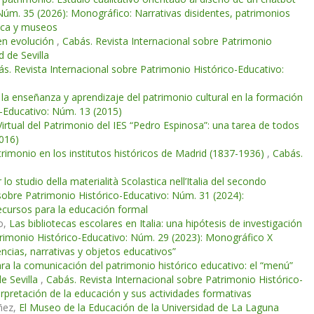
Núm. 35 (2026): Monográfico: Narrativas disidentes, patrimonios
rica y museos
 en evolución
,
Cabás. Revista Internacional sobre Patrimonio
 de Sevilla
s. Revista Internacional sobre Patrimonio Histórico-Educativo:
 la enseñanza y aprendizaje del patrimonio cultural en la formación
o-Educativo: Núm. 13 (2015)
irtual del Patrimonio del IES “Pedro Espinosa”: una tarea de todos
2016)
rimonio en los institutos históricos de Madrid (1837-1936)
,
Cabás.
lo studio della materialità Scolastica nell’Italia del secondo
sobre Patrimonio Histórico-Educativo: Núm. 31 (2024):
ecursos para la educación formal
lo,
Las bibliotecas escolares en Italia: una hipótesis de investigación
trimonio Histórico-Educativo: Núm. 29 (2023): Monográfico X
cias, narrativas y objetos educativos”
ra la comunicación del patrimonio histórico educativo: el “menú”
e Sevilla
,
Cabás. Revista Internacional sobre Patrimonio Histórico-
pretación de la educación y sus actividades formativas
úñez,
El Museo de la Educación de la Universidad de La Laguna