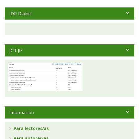
IDR Dialnet
JCR-JIF
Información
Para lectores/as
Para autores/as