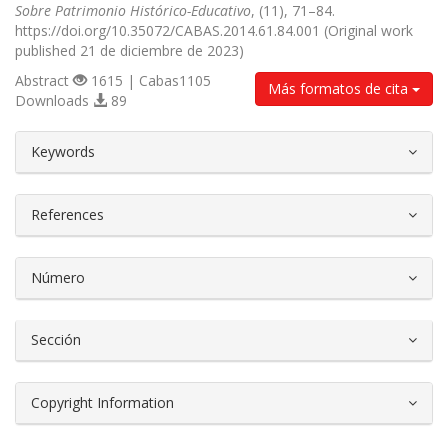
Sobre Patrimonio Histórico-Educativo
, (11), 71–84.
https://doi.org/10.35072/CABAS.2014.61.84.001 (Original work
published 21 de diciembre de 2023)
Abstract
1615 | Cabas1105
Más formatos de cita
Downloads
89
##plugins.themes.bootstrap3.article.d
Keywords
References
Número
Sección
Copyright Information