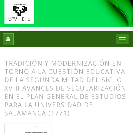
Inicio
Archivos
Núm. 11 (2014)
Artículos
TRADICIÓN Y MODERNIZACIÓN EN
TORNO A LA CUESTIÓN EDUCATIVA
DE LA SEGUNDA MITAD DEL SIGLO
XVIII AVANCES DE SECULARIZACIÓN
EN EL PLAN GENERAL DE ESTUDIOS
PARA LA UNIVERSIDAD DE
SALAMANCA (1771)
##plugins.themes.bootstrap3.article.
##plugins.themes.bootstrap3.article.