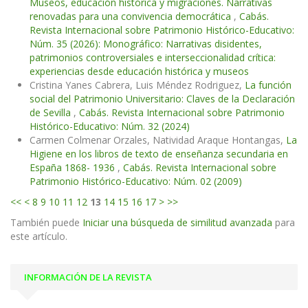
Museos, educación histórica y migraciones. Narrativas
renovadas para una convivencia democrática
,
Cabás.
Revista Internacional sobre Patrimonio Histórico-Educativo:
Núm. 35 (2026): Monográfico: Narrativas disidentes,
patrimonios controversiales e interseccionalidad crítica:
experiencias desde educación histórica y museos
Cristina Yanes Cabrera, Luis Méndez Rodriguez,
La función
social del Patrimonio Universitario: Claves de la Declaración
de Sevilla
,
Cabás. Revista Internacional sobre Patrimonio
Histórico-Educativo: Núm. 32 (2024)
Carmen Colmenar Orzales, Natividad Araque Hontangas,
La
Higiene en los libros de texto de enseñanza secundaria en
España 1868- 1936
,
Cabás. Revista Internacional sobre
Patrimonio Histórico-Educativo: Núm. 02 (2009)
<<
<
8
9
10
11
12
13
14
15
16
17
>
>>
También puede
Iniciar una búsqueda de similitud avanzada
para
este artículo.
INFORMACIÓN DE LA REVISTA