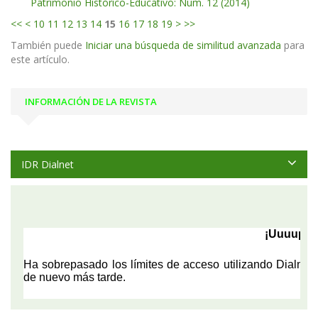
Patrimonio Histórico-Educativo: Núm. 12 (2014)
<<
<
10
11
12
13
14
15
16
17
18
19
>
>>
También puede
Iniciar una búsqueda de similitud avanzada
para
este artículo.
INFORMACIÓN DE LA REVISTA
IDR Dialnet