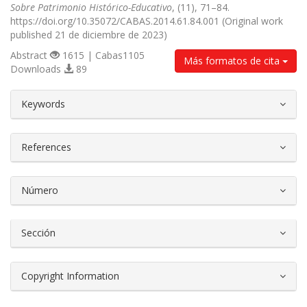
Sobre Patrimonio Histórico-Educativo
, (11), 71–84.
https://doi.org/10.35072/CABAS.2014.61.84.001 (Original work
published 21 de diciembre de 2023)
Abstract
1615 | Cabas1105
Más formatos de cita
Downloads
89
##plugins.themes.bootstrap3.article.d
Keywords
References
Número
Sección
Copyright Information