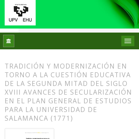
Inicio
Archivos
Núm. 11 (2014)
Artículos
TRADICIÓN Y MODERNIZACIÓN EN
TORNO A LA CUESTIÓN EDUCATIVA
DE LA SEGUNDA MITAD DEL SIGLO
XVIII AVANCES DE SECULARIZACIÓN
EN EL PLAN GENERAL DE ESTUDIOS
PARA LA UNIVERSIDAD DE
SALAMANCA (1771)
##plugins.themes.bootstrap3.article.
##plugins.themes.bootstrap3.article.