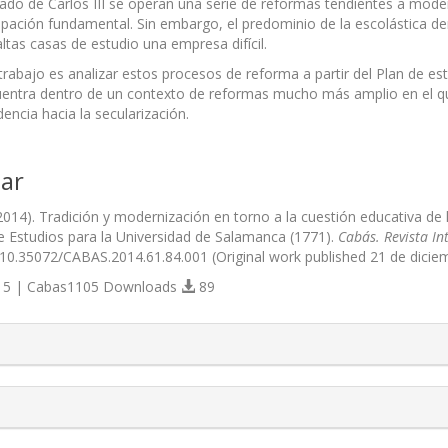
nado de Carlos III se operan una serie de reformas tendientes a moder
ación fundamental. Sin embargo, el predominio de la escolástica dentr
ltas casas de estudio una empresa difícil.
l trabajo es analizar estos procesos de reforma a partir del Plan de 
ntra dentro de un contexto de reformas mucho más amplio en el que l
encia hacia la secularización.
ar
2014). Tradición y modernización en torno a la cuestión educativa de 
e Estudios para la Universidad de Salamanca (1771).
Cabás. Revista In
g/10.35072/CABAS.2014.61.84.001 (Original work published 21 de dicie
5 | Cabas1105 Downloads
89
s.themes.bootstrap3.article.details##