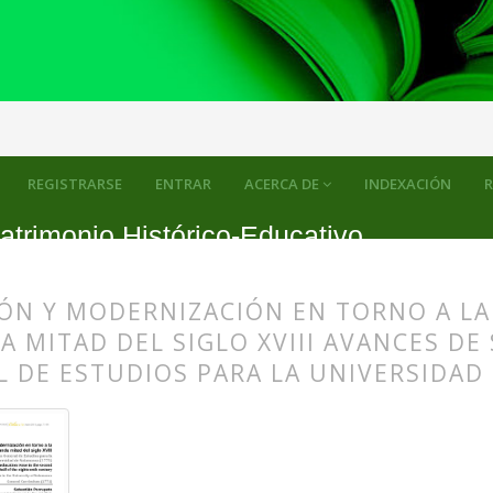
REGISTRARSE
ENTRAR
ACERCA DE
INDEXACIÓN
R
atrimonio Histórico-Educativo
ÓN Y MODERNIZACIÓN EN TORNO A LA
 MITAD DEL SIGLO XVIII AVANCES DE
 DE ESTUDIOS PARA LA UNIVERSIDAD 
s.themes.bootstrap3.article.main##
s.themes.bootstrap3.article.sidebar##