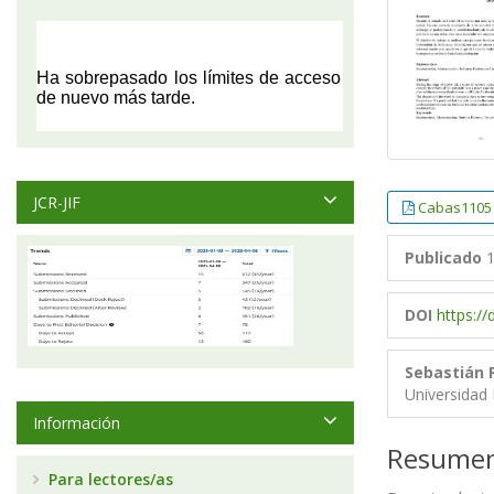
JCR-JIF
Cabas1105
Publicado
1
DOI
https:/
Sebastián 
Universidad 
Información
Resume
Para lectores/as