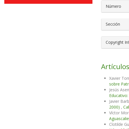
Número
Sección
Copyright I
Artículos
Xavier Tor
sobre Patr
Jesús Asen
Educativo:
Javier Bar
2000)
,
Cab
Víctor Mo
Aguascali
Clotilde G