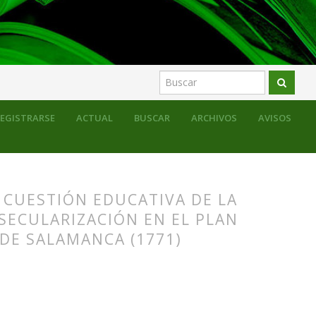
EGISTRARSE
ACTUAL
BUSCAR
ARCHIVOS
AVISOS
 CUESTIÓN EDUCATIVA DE LA
 SECULARIZACIÓN EN EL PLAN
DE SALAMANCA (1771)