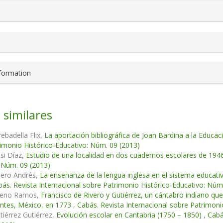
nformation
 similares
rebadella Flix,
La aportación bibliográfica de Joan Bardina a la Educa
imonio Histórico-Educativo: Núm. 09 (2013)
si Díaz,
Estudio de una localidad en dos cuadernos escolares de 19
 Núm. 09 (2013)
bero Andrés,
La enseñanza de la lengua inglesa en el sistema educativo
ás. Revista Internacional sobre Patrimonio Histórico-Educativo: Núm
reno Ramos,
Francisco de Rivero y Gutiérrez, un cántabro indiano que
entes, México, en 1773
,
Cabás. Revista Internacional sobre Patrimoni
utiérrez Gutiérrez,
Evolución escolar en Cantabria (1750 – 1850)
,
Cabá