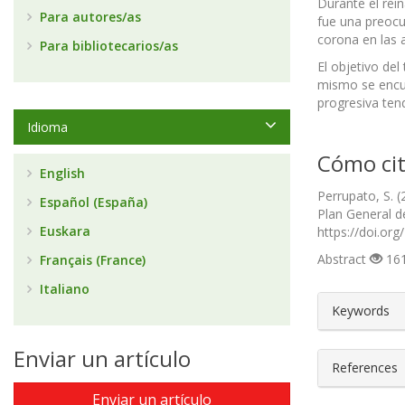
Durante el rei
Para autores/as
fue una preocup
corona en las a
Para bibliotecarios/as
El objetivo de
mismo se encue
progresiva tend
Idioma
Cómo cit
English
Perrupato, S. (
Español (España)
Plan General d
Euskara
https://doi.or
Abstract
161
Français (France)
Italiano
##plugin
Keywords
Enviar un artículo
References
Enviar un artículo