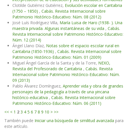
Clotilde Gutiérrez Gutiérrez,
Evolución escolar en Cantabria
(1750 – 1850)
,
Cabás. Revista Internacional sobre
Patrimonio Histórico-Educativo: Núm. 08 (2012)
José Luís Rodríguez Villa,
María Luisa de Haro (1938- ). Una
maestra privada. Algunas instantáneas de su vida
,
Cabás.
Revista Internacional sobre Patrimonio Histórico-Educativo:
Núm. 12 (2014)
Ángel Llano Díaz,
Notas sobre el espacio escolar rural en
Cantabria (1850-1936)
,
Cabás. Revista Internacional sobre
Patrimonio Histórico-Educativo: Núm. 01 (2009)
Miguel Ángel García de la Santa y de la Torre,
NEXO,
Revista del Profesorado de Cantabria
,
Cabás. Revista
Internacional sobre Patrimonio Histórico-Educativo: Núm.
09 (2013)
Pablo Álvarez Domínguez,
Aprender vida y obra de grandes
personajes de la pedagogía a través de una yincana
histórico-educativa
,
Cabás. Revista Internacional sobre
Patrimonio Histórico-Educativo: Núm. 06 (2011)
<<
<
1
2
3
4
5
6
7
8
9
10
>
>>
También puede
Iniciar una búsqueda de similitud avanzada
para
este artículo.