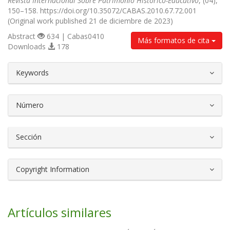
Revista Internacional Sobre Patrimonio Histórico-Educativo
, (04),
150–158. https://doi.org/10.35072/CABAS.2010.67.72.001
(Original work published 21 de diciembre de 2023)
Abstract
634 | Cabas0410
Más formatos de cita
Downloads
178
##plugins.themes.bootstrap3.article.d
Keywords
Número
Sección
Copyright Information
Artículos similares