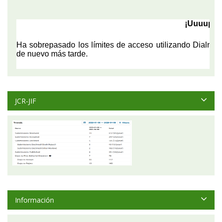
JCR-JIF
Información