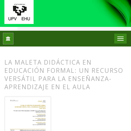
Inicio
Archivos
Núm. 31 (2024): Monográfico: Didáctica del 
LA MALETA DIDÁCTICA EN
EDUCACIÓN FORMAL: UN RECURSO
VERSÁTIL PARA LA ENSEÑANZA-
APRENDIZAJE EN EL AULA
##plugins.themes.bootstrap3.article.
##plugins.themes.bootstrap3.article.