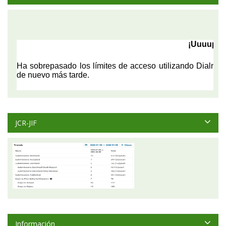
JCR-JIF
Información