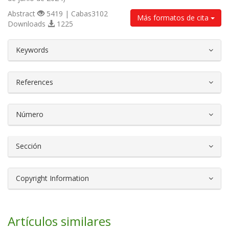
Abstract
5419 | Cabas3102
Más formatos de cita
Downloads
1225
##plugins.themes.bootstrap3.article.d
Keywords
References
Número
Sección
Copyright Information
Artículos similares