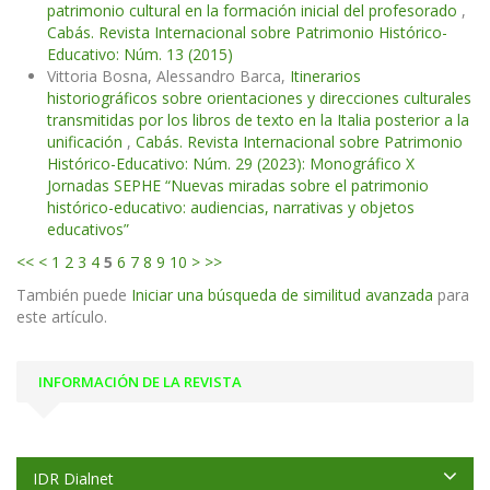
patrimonio cultural en la formación inicial del profesorado
,
Cabás. Revista Internacional sobre Patrimonio Histórico-
Educativo: Núm. 13 (2015)
Vittoria Bosna, Alessandro Barca,
Itinerarios
historiográficos sobre orientaciones y direcciones culturales
transmitidas por los libros de texto en la Italia posterior a la
unificación
,
Cabás. Revista Internacional sobre Patrimonio
Histórico-Educativo: Núm. 29 (2023): Monográfico X
Jornadas SEPHE “Nuevas miradas sobre el patrimonio
histórico-educativo: audiencias, narrativas y objetos
educativos”
<<
<
1
2
3
4
5
6
7
8
9
10
>
>>
También puede
Iniciar una búsqueda de similitud avanzada
para
este artículo.
INFORMACIÓN DE LA REVISTA
IDR Dialnet