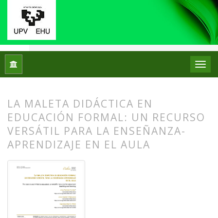
Inicio
Archivos
Núm. 31 (2024): Monográfico: Didáctica del 
LA MALETA DIDÁCTICA EN
EDUCACIÓN FORMAL: UN RECURSO
VERSÁTIL PARA LA ENSEÑANZA-
APRENDIZAJE EN EL AULA
##plugins.themes.bootstrap3.article.
##plugins.themes.bootstrap3.article.