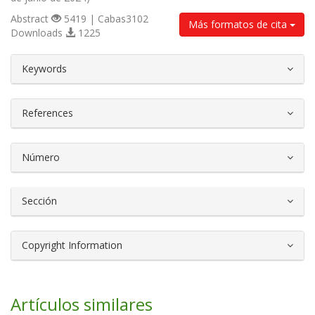
Abstract
5419 | Cabas3102
Más formatos de cita
Downloads
1225
##plugins.themes.bootstrap3.article.d
Keywords
References
Número
Sección
Copyright Information
Artículos similares