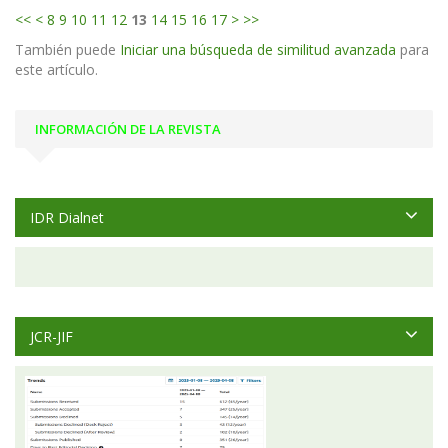
<<
<
8
9
10
11
12
13
14
15
16
17
>
>>
También puede
Iniciar una búsqueda de similitud avanzada
para
este artículo.
INFORMACIÓN DE LA REVISTA
IDR Dialnet
JCR-JIF