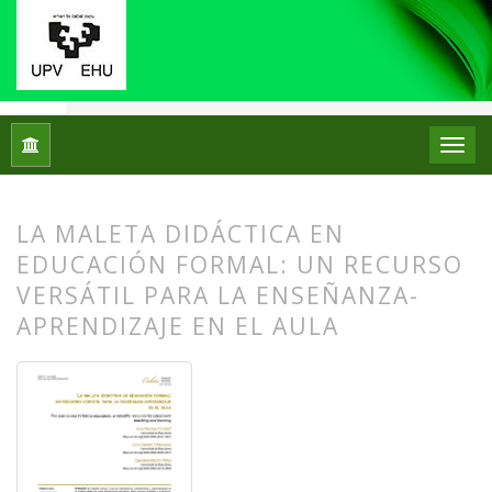
Inicio
Archivos
Núm. 31 (2024): Monográfico: Didáctica del 
LA MALETA DIDÁCTICA EN
EDUCACIÓN FORMAL: UN RECURSO
VERSÁTIL PARA LA ENSEÑANZA-
APRENDIZAJE EN EL AULA
##plugins.themes.bootstrap3.article.
##plugins.themes.bootstrap3.article.