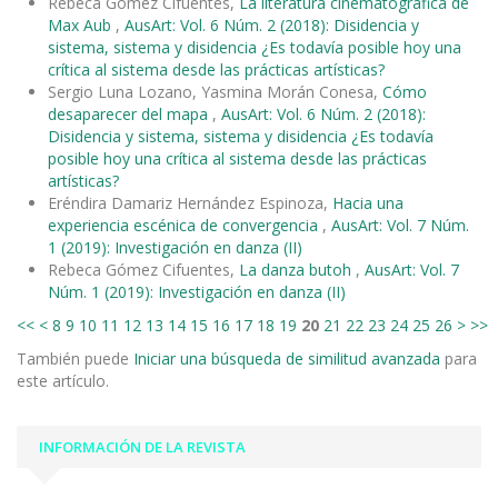
Rebeca Gómez Cifuentes,
La literatura cinematográfica de
Max Aub
,
AusArt: Vol. 6 Núm. 2 (2018): Disidencia y
sistema, sistema y disidencia ¿Es todavía posible hoy una
crítica al sistema desde las prácticas artísticas?
Sergio Luna Lozano, Yasmina Morán Conesa,
Cómo
desaparecer del mapa
,
AusArt: Vol. 6 Núm. 2 (2018):
Disidencia y sistema, sistema y disidencia ¿Es todavía
posible hoy una crítica al sistema desde las prácticas
artísticas?
Eréndira Damariz Hernández Espinoza,
Hacia una
experiencia escénica de convergencia
,
AusArt: Vol. 7 Núm.
1 (2019): Investigación en danza (II)
Rebeca Gómez Cifuentes,
La danza butoh
,
AusArt: Vol. 7
Núm. 1 (2019): Investigación en danza (II)
<<
<
8
9
10
11
12
13
14
15
16
17
18
19
20
21
22
23
24
25
26
>
>>
También puede
Iniciar una búsqueda de similitud avanzada
para
este artículo.
INFORMACIÓN DE LA REVISTA