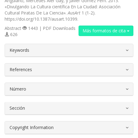
Anguiano, Mercedes Aler Gay, y Javier Gómez Ferri. 2013.
«Divulgando La Cultura científica En La Ciudad: Asociación
Cultural Piratas De La Ciencia».
AusArt
1 (1-2).
https://doi.org/10.1387/ausart.10399.
Abstract
1443 | PDF Downloads
Más formatos de cita
626
##plugins.themes.bootstrap3.article.d
Keywords
References
Número
Sección
Copyright Information