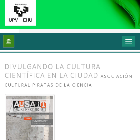
Inicio
Archivos
Vol. 1 Núm. 1-2 (2013): I Congreso Internacio
DIVULGANDO LA CULTURA
CIENTÍFICA EN LA CIUDAD
ASOCIACIÓN
CULTURAL PIRATAS DE LA CIENCIA
##plugins.themes.bootstrap3.article.
##plugins.themes.bootstrap3.article.