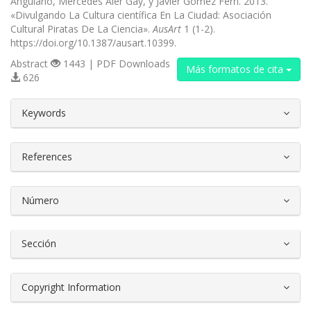
Anguiano, Mercedes Aler Gay, y Javier Gómez Ferri. 2013.
«Divulgando La Cultura científica En La Ciudad: Asociación
Cultural Piratas De La Ciencia».
AusArt
1 (1-2).
https://doi.org/10.1387/ausart.10399.
Abstract
1443 | PDF Downloads
Más formatos de cita
626
##plugins.themes.bootstrap3.article.d
Keywords
References
Número
Sección
Copyright Information