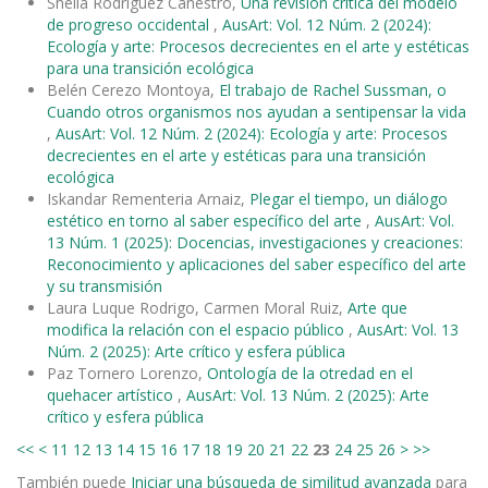
Sheila Rodríguez Cañestro,
Una revisión crítica del modelo
de progreso occidental
,
AusArt: Vol. 12 Núm. 2 (2024):
Ecología y arte: Procesos decrecientes en el arte y estéticas
para una transición ecológica
Belén Cerezo Montoya,
El trabajo de Rachel Sussman, o
Cuando otros organismos nos ayudan a sentipensar la vida
,
AusArt: Vol. 12 Núm. 2 (2024): Ecología y arte: Procesos
decrecientes en el arte y estéticas para una transición
ecológica
Iskandar Rementeria Arnaiz,
Plegar el tiempo, un diálogo
estético en torno al saber específico del arte
,
AusArt: Vol.
13 Núm. 1 (2025): Docencias, investigaciones y creaciones:
Reconocimiento y aplicaciones del saber específico del arte
y su transmisión
Laura Luque Rodrigo, Carmen Moral Ruiz,
Arte que
modifica la relación con el espacio público
,
AusArt: Vol. 13
Núm. 2 (2025): Arte crítico y esfera pública
Paz Tornero Lorenzo,
Ontología de la otredad en el
quehacer artístico
,
AusArt: Vol. 13 Núm. 2 (2025): Arte
crítico y esfera pública
<<
<
11
12
13
14
15
16
17
18
19
20
21
22
23
24
25
26
>
>>
También puede
Iniciar una búsqueda de similitud avanzada
para