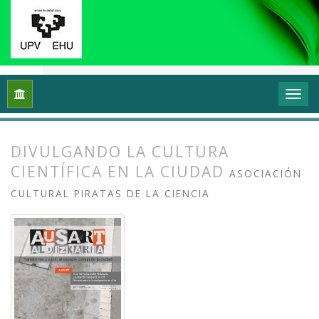
Inicio
Archivos
Vol. 1 Núm. 1-2 (2013): I Congreso Internacio
DIVULGANDO LA CULTURA
CIENTÍFICA EN LA CIUDAD
ASOCIACIÓN
CULTURAL PIRATAS DE LA CIENCIA
##plugins.themes.bootstrap3.article.
##plugins.themes.bootstrap3.article.