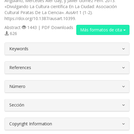
Anguiano, Mercedes Aler Gay, y Javier Gómez Ferri. 2013.
«Divulgando La Cultura científica En La Ciudad: Asociación
Cultural Piratas De La Ciencia».
AusArt
1 (1-2).
https://doi.org/10.1387/ausart.10399.
Abstract
1443 | PDF Downloads
Más formatos de cita
626
##plugins.themes.bootstrap3.article.d
Keywords
References
Número
Sección
Copyright Information