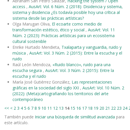
Abraham San Pedro Salazar,
Hacking the system / Open
access
,
AusArt: Vol. 6 Núm. 2 (2018): Disidencia y sistema,
sistema y disidencia ¿Es todavía posible hoy una crítica al
sistema desde las prácticas artísticas?
Olga Marugan Oliva,
El ecoarte como medio de
transformación estético, ético y social
,
AusArt: Vol. 11
Núm. 2 (2023): Prácticas artísticas para un ecosistema
cultural sostenible
Enrike Hurtado Mendieta,
Txalaparta y vanguardia, ruido y
música
,
AusArt: Vol. 3 Núm. 2 (2015): Entre la escucha y el
ruido
Raúl León Mendoza,
«Ruido blanco», ruido para una
escucha segura
,
AusArt: Vol. 3 Núm. 2 (2015): Entre la
escucha y el ruido
María José Gutiérrez González,
Las representaciones
gráficas en la sociedad del siglo XXI
,
AusArt: Vol. 10 Núm. 2
(2022): (Meta)cartografiando los territorios del arte
contemporáneo
<<
<
2
3
4
5
6
7
8
9
10
11
12
13
14
15
16
17
18
19
20
21
22
23
24
También puede
Iniciar una búsqueda de similitud avanzada
para
este artículo.