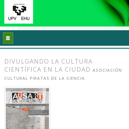
Inicio
Archivos
Vol. 1 Núm. 1-2 (2013): I Congreso Internacio
DIVULGANDO LA CULTURA
CIENTÍFICA EN LA CIUDAD
ASOCIACIÓN
CULTURAL PIRATAS DE LA CIENCIA
##plugins.themes.bootstrap3.article.
##plugins.themes.bootstrap3.article.