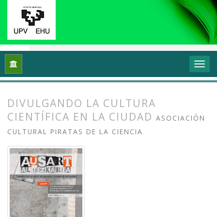
Inicio
Archivos
Vol. 1 Núm. 1-2 (2013): I Congreso Internacio
DIVULGANDO LA CULTURA
CIENTÍFICA EN LA CIUDAD
ASOCIACIÓN
CULTURAL PIRATAS DE LA CIENCIA
##plugins.themes.bootstrap3.article.
##plugins.themes.bootstrap3.article.