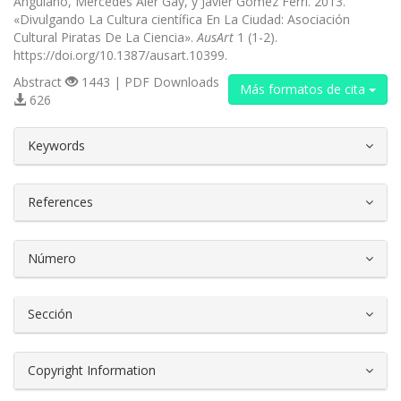
Anguiano, Mercedes Aler Gay, y Javier Gómez Ferri. 2013.
«Divulgando La Cultura científica En La Ciudad: Asociación
Cultural Piratas De La Ciencia».
AusArt
1 (1-2).
https://doi.org/10.1387/ausart.10399.
Abstract
1443 | PDF Downloads
Más formatos de cita
626
##plugins.themes.bootstrap3.article.d
Keywords
References
Número
Sección
Copyright Information