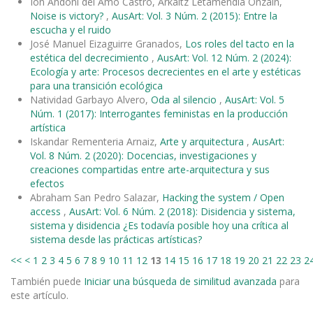
Ion Andoni del Amo Castro, Arkaitz Letamendia Onzain,
Noise is victory?
,
AusArt: Vol. 3 Núm. 2 (2015): Entre la
escucha y el ruido
José Manuel Eizaguirre Granados,
Los roles del tacto en la
estética del decrecimiento
,
AusArt: Vol. 12 Núm. 2 (2024):
Ecología y arte: Procesos decrecientes en el arte y estéticas
para una transición ecológica
Natividad Garbayo Alvero,
Oda al silencio
,
AusArt: Vol. 5
Núm. 1 (2017): Interrogantes feministas en la producción
artística
Iskandar Rementeria Arnaiz,
Arte y arquitectura
,
AusArt:
Vol. 8 Núm. 2 (2020): Docencias, investigaciones y
creaciones compartidas entre arte-arquitectura y sus
efectos
Abraham San Pedro Salazar,
Hacking the system / Open
access
,
AusArt: Vol. 6 Núm. 2 (2018): Disidencia y sistema,
sistema y disidencia ¿Es todavía posible hoy una crítica al
sistema desde las prácticas artísticas?
<<
<
1
2
3
4
5
6
7
8
9
10
11
12
13
14
15
16
17
18
19
20
21
22
23
2
También puede
Iniciar una búsqueda de similitud avanzada
para
este artículo.