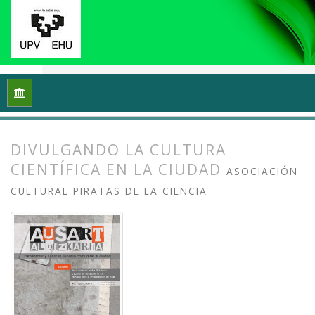
Inicio
Archivos
Vol. 1 Núm. 1-2 (2013): I Congreso Internacio
DIVULGANDO LA CULTURA
CIENTÍFICA EN LA CIUDAD
ASOCIACIÓN
CULTURAL PIRATAS DE LA CIENCIA
##plugins.themes.bootstrap3.article.
##plugins.themes.bootstrap3.article.