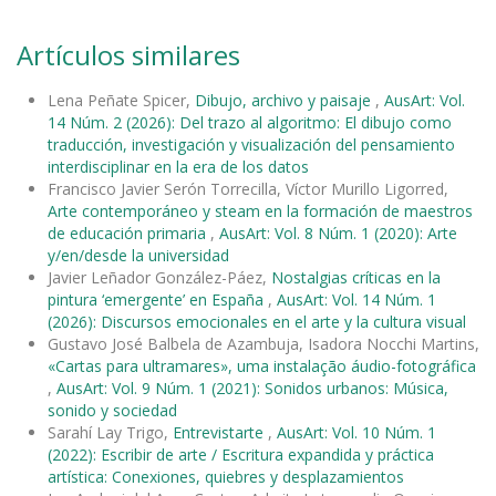
Artículos similares
Lena Peñate Spicer,
Dibujo, archivo y paisaje
,
AusArt: Vol.
14 Núm. 2 (2026): Del trazo al algoritmo: El dibujo como
traducción, investigación y visualización del pensamiento
interdisciplinar en la era de los datos
Francisco Javier Serón Torrecilla, Víctor Murillo Ligorred,
Arte contemporáneo y steam en la formación de maestros
de educación primaria
,
AusArt: Vol. 8 Núm. 1 (2020): Arte
y/en/desde la universidad
Javier Leñador González-Páez,
Nostalgias críticas en la
pintura ‘emergente’ en España
,
AusArt: Vol. 14 Núm. 1
(2026): Discursos emocionales en el arte y la cultura visual
Gustavo José Balbela de Azambuja, Isadora Nocchi Martins,
«Cartas para ultramares», uma instalação áudio-fotográfica
,
AusArt: Vol. 9 Núm. 1 (2021): Sonidos urbanos: Música,
sonido y sociedad
Sarahí Lay Trigo,
Entrevistarte
,
AusArt: Vol. 10 Núm. 1
(2022): Escribir de arte / Escritura expandida y práctica
artística: Conexiones, quiebres y desplazamientos