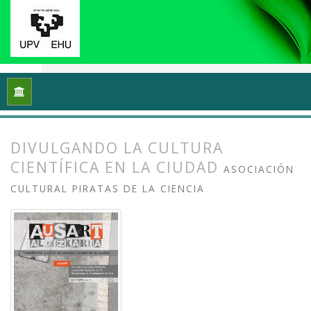
Inicio
Archivos
Vol. 1 Núm. 1-2 (2013): I Congreso Internacio
DIVULGANDO LA CULTURA
CIENTÍFICA EN LA CIUDAD
ASOCIACIÓN
CULTURAL PIRATAS DE LA CIENCIA
##plugins.themes.bootstrap3.article.
##plugins.themes.bootstrap3.article.