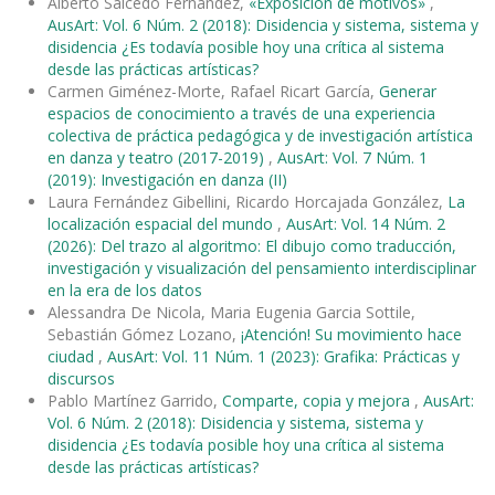
Alberto Salcedo Fernández,
«Exposición de motivos»
,
AusArt: Vol. 6 Núm. 2 (2018): Disidencia y sistema, sistema y
disidencia ¿Es todavía posible hoy una crítica al sistema
desde las prácticas artísticas?
Carmen Giménez-Morte, Rafael Ricart García,
Generar
espacios de conocimiento a través de una experiencia
colectiva de práctica pedagógica y de investigación artística
en danza y teatro (2017-2019)
,
AusArt: Vol. 7 Núm. 1
(2019): Investigación en danza (II)
Laura Fernández Gibellini, Ricardo Horcajada González,
La
localización espacial del mundo
,
AusArt: Vol. 14 Núm. 2
(2026): Del trazo al algoritmo: El dibujo como traducción,
investigación y visualización del pensamiento interdisciplinar
en la era de los datos
Alessandra De Nicola, Maria Eugenia Garcia Sottile,
Sebastián Gómez Lozano,
¡Atención! Su movimiento hace
ciudad
,
AusArt: Vol. 11 Núm. 1 (2023): Grafika: Prácticas y
discursos
Pablo Martínez Garrido,
Comparte, copia y mejora
,
AusArt:
Vol. 6 Núm. 2 (2018): Disidencia y sistema, sistema y
disidencia ¿Es todavía posible hoy una crítica al sistema
desde las prácticas artísticas?