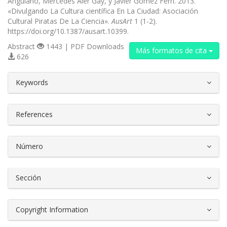
Anguiano, Mercedes Aler Gay, y Javier Gómez Ferri. 2013.
«Divulgando La Cultura científica En La Ciudad: Asociación
Cultural Piratas De La Ciencia».
AusArt
1 (1-2).
https://doi.org/10.1387/ausart.10399.
Abstract
1443 | PDF Downloads
Más formatos de cita
626
##plugins.themes.bootstrap3.article.d
Keywords
References
Número
Sección
Copyright Information