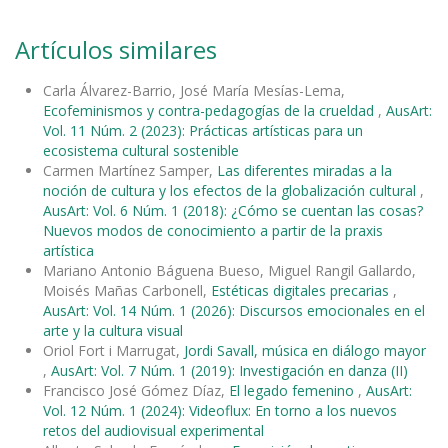
Artículos similares
Carla Álvarez-Barrio, José María Mesías-Lema,
Ecofeminismos y contra-pedagogías de la crueldad
,
AusArt:
Vol. 11 Núm. 2 (2023): Prácticas artísticas para un
ecosistema cultural sostenible
Carmen Martínez Samper,
Las diferentes miradas a la
noción de cultura y los efectos de la globalización cultural
,
AusArt: Vol. 6 Núm. 1 (2018): ¿Cómo se cuentan las cosas?
Nuevos modos de conocimiento a partir de la praxis
artística
Mariano Antonio Báguena Bueso, Miguel Rangil Gallardo,
Moisés Mañas Carbonell,
Estéticas digitales precarias
,
AusArt: Vol. 14 Núm. 1 (2026): Discursos emocionales en el
arte y la cultura visual
Oriol Fort i Marrugat,
Jordi Savall, música en diálogo mayor
,
AusArt: Vol. 7 Núm. 1 (2019): Investigación en danza (II)
Francisco José Gómez Díaz,
El legado femenino
,
AusArt:
Vol. 12 Núm. 1 (2024): Videoflux: En torno a los nuevos
retos del audiovisual experimental