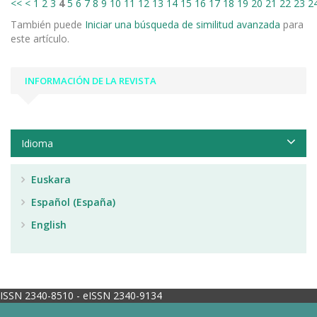
<<
<
1
2
3
4
5
6
7
8
9
10
11
12
13
14
15
16
17
18
19
20
21
22
23
2
También puede
Iniciar una búsqueda de similitud avanzada
para
este artículo.
INFORMACIÓN DE LA REVISTA
Idioma
Euskara
Español (España)
English
ISSN 2340-8510 - eISSN 2340-9134