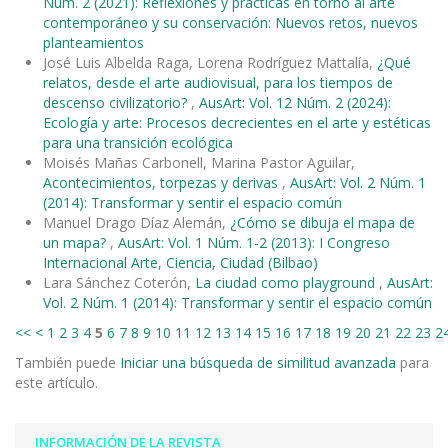
Núm. 2 (2021): Reflexiones y prácticas en torno al arte
contemporáneo y su conservación: Nuevos retos, nuevos
planteamientos
José Luis Albelda Raga, Lorena Rodríguez Mattalía,
¿Qué
relatos, desde el arte audiovisual, para los tiempos de
descenso civilizatorio?
,
AusArt: Vol. 12 Núm. 2 (2024):
Ecología y arte: Procesos decrecientes en el arte y estéticas
para una transición ecológica
Moisés Mañas Carbonell, Marina Pastor Aguilar,
Acontecimientos, torpezas y derivas
,
AusArt: Vol. 2 Núm. 1
(2014): Transformar y sentir el espacio común
Manuel Drago Díaz Alemán,
¿Cómo se dibuja el mapa de
un mapa?
,
AusArt: Vol. 1 Núm. 1-2 (2013): I Congreso
Internacional Arte, Ciencia, Ciudad (Bilbao)
Lara Sánchez Coterón,
La ciudad como playground
,
AusArt:
Vol. 2 Núm. 1 (2014): Transformar y sentir el espacio común
<<
<
1
2
3
4
5
6
7
8
9
10
11
12
13
14
15
16
17
18
19
20
21
22
23
2
También puede
Iniciar una búsqueda de similitud avanzada
para
este artículo.
INFORMACIÓN DE LA REVISTA