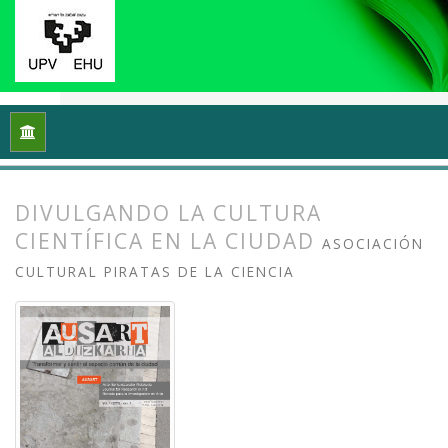
Inicio
Archivos
Vol. 1 Núm. 1-2 (2013): I Congreso Internacio
DIVULGANDO LA CULTURA
CIENTÍFICA EN LA CIUDAD
ASOCIACIÓN
CULTURAL PIRATAS DE LA CIENCIA
##plugins.themes.bootstrap3.article.
##plugins.themes.bootstrap3.article.