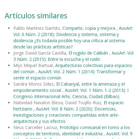
Artículos similares
Pablo Martínez Garrido,
Comparte, copia y mejora
,
AusArt:
Vol. 6 Núm. 2 (2018): Disidencia y sistema, sistema y
disidencia ¿Es todavía posible hoy una crítica al sistema
desde las prácticas artísticas?
Jorge David García Castilla,
El rugido de Calibán
,
AusArt: Vol.
3 Núm. 2 (2015): Entre la escucha y el ruido
Mijo Miquel Bartual,
Arquitecturas colectivas para espacios
del común
,
AusArt: Vol. 2 Núm. 1 (2014): Transformar y
sentir el espacio común
Sandra Moros Sides,
El Cabanyal, entre la amenaza y el
empoderamiento social
,
AusArt: Vol. 1 Núm. 1-2 (2013): I
Congreso Internacional Arte, Ciencia, Ciudad (Bilbao)
Natividad Navalon Blesa, David Trujillo Ruiz,
El espacio
hertziano
,
AusArt: Vol. 8 Núm. 2 (2020): Docencias,
investigaciones y creaciones compartidas entre arte-
arquitectura y sus efectos
Neus Carceller Lacruz,
Prototipo comisarial en torno a los
conceptos de territorio, identidad e industria
,
AusArt: Vol. 9