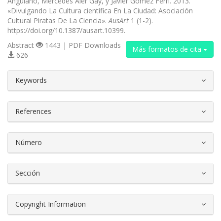
Anguiano, Mercedes Aler Gay, y Javier Gómez Ferri. 2013.
«Divulgando La Cultura científica En La Ciudad: Asociación
Cultural Piratas De La Ciencia».
AusArt
1 (1-2).
https://doi.org/10.1387/ausart.10399.
Abstract
1443 | PDF Downloads
Más formatos de cita
626
##plugins.themes.bootstrap3.article.d
Keywords
References
Número
Sección
Copyright Information