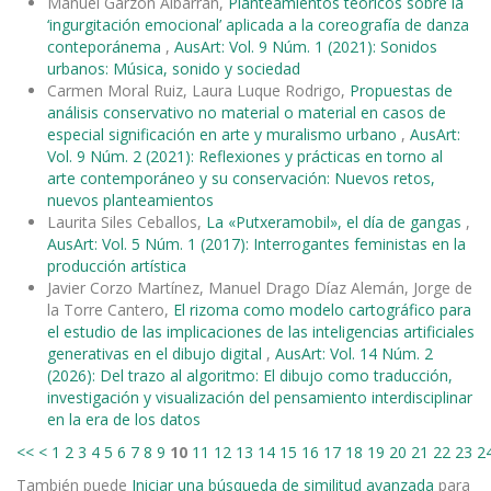
Manuel Garzón Albarrán,
Planteamientos teóricos sobre la
‘ingurgitación emocional’ aplicada a la coreografía de danza
conteporánema
,
AusArt: Vol. 9 Núm. 1 (2021): Sonidos
urbanos: Música, sonido y sociedad
Carmen Moral Ruiz, Laura Luque Rodrigo,
Propuestas de
análisis conservativo no material o material en casos de
especial significación en arte y muralismo urbano
,
AusArt:
Vol. 9 Núm. 2 (2021): Reflexiones y prácticas en torno al
arte contemporáneo y su conservación: Nuevos retos,
nuevos planteamientos
Laurita Siles Ceballos,
La «Putxeramobil», el día de gangas
,
AusArt: Vol. 5 Núm. 1 (2017): Interrogantes feministas en la
producción artística
Javier Corzo Martínez, Manuel Drago Díaz Alemán, Jorge de
la Torre Cantero,
El rizoma como modelo cartográfico para
el estudio de las implicaciones de las inteligencias artificiales
generativas en el dibujo digital
,
AusArt: Vol. 14 Núm. 2
(2026): Del trazo al algoritmo: El dibujo como traducción,
investigación y visualización del pensamiento interdisciplinar
en la era de los datos
<<
<
1
2
3
4
5
6
7
8
9
10
11
12
13
14
15
16
17
18
19
20
21
22
23
2
También puede
Iniciar una búsqueda de similitud avanzada
para