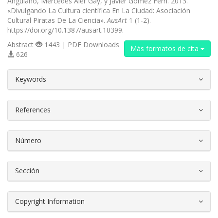
Anguiano, Mercedes Aler Gay, y Javier Gómez Ferri. 2013.
«Divulgando La Cultura científica En La Ciudad: Asociación
Cultural Piratas De La Ciencia».
AusArt
1 (1-2).
https://doi.org/10.1387/ausart.10399.
Abstract
1443 | PDF Downloads
Más formatos de cita
626
##plugins.themes.bootstrap3.article.d
Keywords
References
Número
Sección
Copyright Information