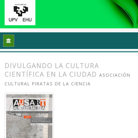
Inicio
Archivos
Vol. 1 Núm. 1-2 (2013): I Congreso Internacio
DIVULGANDO LA CULTURA
CIENTÍFICA EN LA CIUDAD
ASOCIACIÓN
CULTURAL PIRATAS DE LA CIENCIA
##plugins.themes.bootstrap3.article.
##plugins.themes.bootstrap3.article.