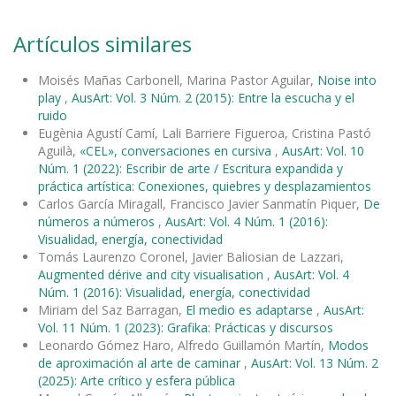
Artículos similares
Moisés Mañas Carbonell, Marina Pastor Aguilar,
Noise into
play
,
AusArt: Vol. 3 Núm. 2 (2015): Entre la escucha y el
ruido
Eugènia Agustí Camí, Lali Barriere Figueroa, Cristina Pastó
Aguilà,
«CEL», conversaciones en cursiva
,
AusArt: Vol. 10
Núm. 1 (2022): Escribir de arte / Escritura expandida y
práctica artística: Conexiones, quiebres y desplazamientos
Carlos García Miragall, Francisco Javier Sanmatín Piquer,
De
números a números
,
AusArt: Vol. 4 Núm. 1 (2016):
Visualidad, energía, conectividad
Tomás Laurenzo Coronel, Javier Baliosian de Lazzari,
Augmented dérive and city visualisation
,
AusArt: Vol. 4
Núm. 1 (2016): Visualidad, energía, conectividad
Miriam del Saz Barragan,
El medio es adaptarse
,
AusArt:
Vol. 11 Núm. 1 (2023): Grafika: Prácticas y discursos
Leonardo Gómez Haro, Alfredo Guillamón Martín,
Modos
de aproximación al arte de caminar
,
AusArt: Vol. 13 Núm. 2
(2025): Arte crítico y esfera pública